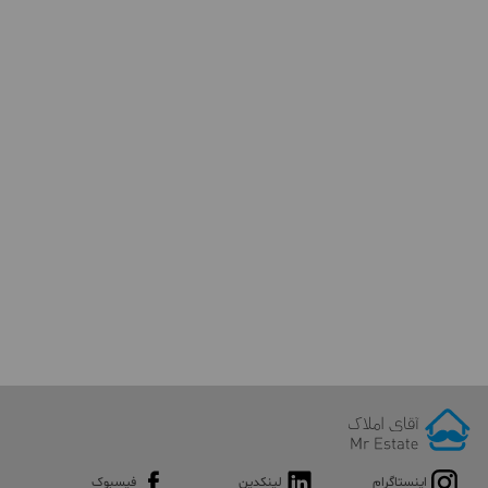
اینستاگرام
لینکدین
فیسبوک