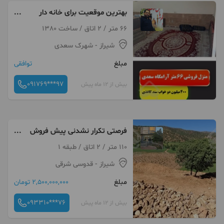
بهترین موقعیت برای خانه دار
شدن شما عزیزانم
66 متر / 2 اتاق / ساخت 1380
شیراز
- شهرک سعدی
مبلغ
توافقی
091769***97
بیش از 12 ماه پیش
فرصتی تکرار نشدنی پیش فروش
سوییت گردشگری
110 متر / 2 اتاق / طبقه 1
شیراز
- قدوسی شرقی
مبلغ
2,500,000,000 تومان
093310***76
بیش از 12 ماه پیش