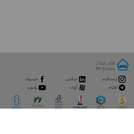
اینستاگرام
لینکدین
فیسبوک
تلگرام
آپارات
یوتیوب
اپلیکیشن آقای املاک
آقای املاک؛ گوگل صنعت ساختمان و املاک ایران سوپراپلیکیشن را