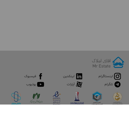
اینستاگرام
لینکدین
فیسبوک
تلگرام
آپارات
یوتیوب
اپلیکیشن آقای املاک
آقای املاک؛ گوگل صنعت ساختمان و املاک ایران سوپراپلیکیشن را