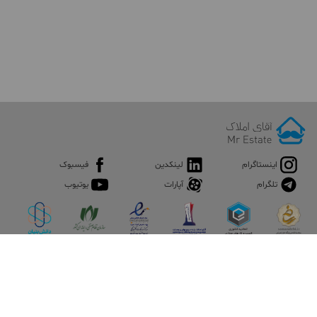
اینستاگرام
لینکدین
فیسبوک
تلگرام
آپارات
یوتیوب
اپلیکیشن آقای املاک
آقای املاک؛ گوگل صنعت ساختمان و املاک ایران سوپراپلیکیشن را
نصب کنید و هر آنچه در بازار ملک نیاز دارید، یکجا در اختیار داشته
باشید.