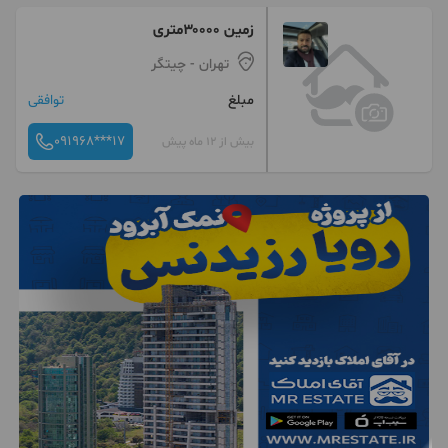
زمین ۳۰۰۰۰متری
تهران
- چیتگر
مبلغ
توافقی
091968***17
بیش از 12 ماه پیش