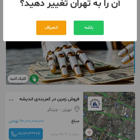
آن را به تهران تغییر دهید؟
باشه
انصراف
کلیک کنید
فروش زمین در کمربندی اندیشه
مناسب ساخت تالار
تهران
- چیتگر
مبلغ
40,000,000,000 تومان
091137***74
بیش از 12 ماه پیش