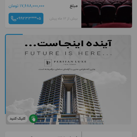
مبلغ
17,688,000,000 تومان
099233***05
بیش از 12 ماه پیش
کلیک کنید