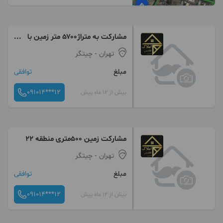
مشارکت به متراژ۵۷۰۰ متر زمین با
جواز منطقه۲۲=کد۱۰۵
تهران
- چیتگر
مبلغ
توافقی
091014***12
بیش از 12 ماه پیش
مشارکت زمین ۵۰۰متری منطقه ۲۲
تهران
- چیتگر
مبلغ
توافقی
091014***12
بیش از 12 ماه پیش