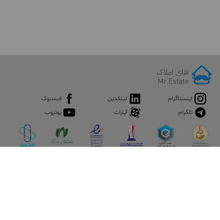
اینستاگرام
لینکدین
فیسبوک
تلگرام
آپارات
یوتیوب
اپلیکیشن آقای املاک
آقای املاک؛ گوگل صنعت ساختمان و املاک ایران سوپراپلیکیشن را
نصب کنید و هر آنچه در بازار ملک نیاز دارید، یکجا در اختیار داشته
باشید.