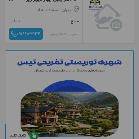
قیمت منطقه
تهران
- سعادت آباد
مبلغ
توافقی
091995***34
بیش از 12 ماه پیش
کلیک کنید