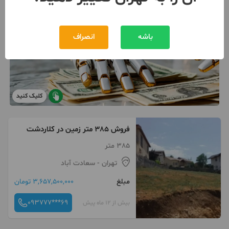
باشه
انصراف
کلیک کنید
فروش 385 متر زمین در کلاردشت
385 متر
تهران
- سعادت آباد
مبلغ
3,657,500,000 تومان
093777***69
بیش از 12 ماه پیش