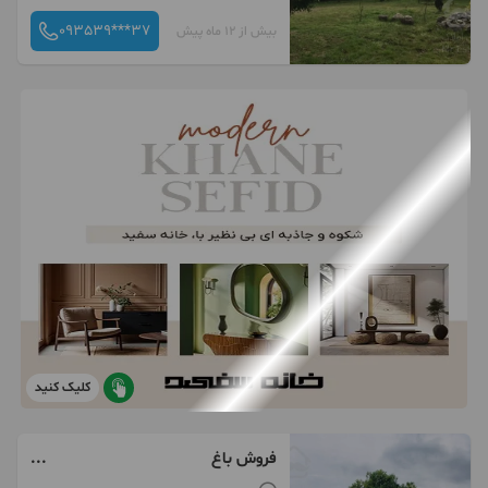
093539***37
بیش از 12 ماه پیش
کلیک کنید
فروش باغ
۳۳۴۸مترچابکسرسرولات