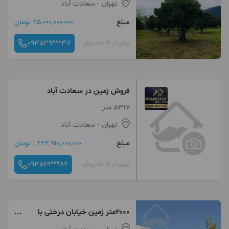
تهران
- سعادت آباد
مبلغ
25,000,000,000 تومان
093539***37
بیش از 12 ماه پیش
فروش زمین در سعادت آباد
5317 متر
تهران
- سعادت آباد
مبلغ
1,222,910,000,000 تومان
093569***82
بیش از 12 ماه پیش
۲۰۰۰متر زمین خیابان درختی با
سند نقد و تهاتر