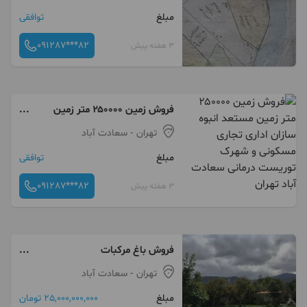
مبلغ
توافقی
091287***82
3 هفته پیش
فروش زمین ۲۵۰۰۰۰ متر زمین
مستعد انبوه سازان اداری تجاری
تهران
- سعادت آباد
مسکونی و شهرک توریست درمانی
مبلغ
توافقی
سعادت آباد تهران
091287***82
3 هفته پیش
فروش باغ مرکبات
۳۳۴۸متردرچابکسرسرولات
تهران
- سعادت آباد
موقعیت عالی سندتک برگ
مبلغ
25,000,000,000 تومان