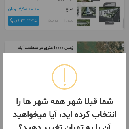
مبلغ
3,600,000,000 تومان
091221***25
بیش از 12 ماه پیش
زمین 10000 متری در سعادت آباد
10000 متر
تهران
- سعادت آباد
مبلغ
700,000,000,000 تومان
092113***51
بیش از 12 ماه پیش
شما قبلا شهر همه شهر ها را
انتخاب کرده اید، آیا میخواهید
آن را به تهران تغییر دهید؟