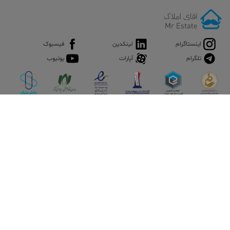
اینستاگرام
لینکدین
فیسبوک
تلگرام
آپارات
یوتیوب
اپلیکیشن آقای املاک
آقای املاک؛ گوگل صنعت ساختمان و املاک ایران سوپراپلیکیشن را
نصب کنید و هر آنچه در بازار ملک نیاز دارید، یکجا در اختیار داشته
باشید.
تماس با ما