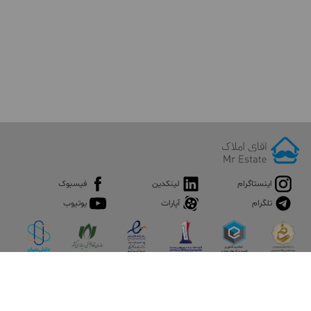
اینستاگرام
لینکدین
فیسبوک
تلگرام
آپارات
یوتیوب
اپلیکیشن آقای املاک
آقای املاک؛ گوگل صنعت ساختمان و املاک ایران سوپراپلیکیشن را