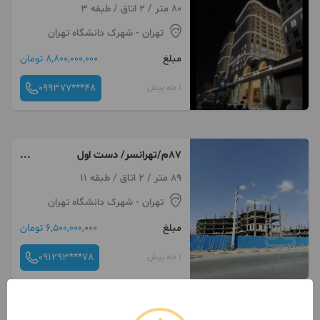
بصورت نقد واقساط)
80 متر / 2 اتاق / طبقه 3
تهران
- شهرک دانشگاه تهران
مبلغ
8,800,000,000 تومان
099377***48
1 ماه پیش
87م/تهرانسر/ دست اول
آتش‌نشانی
89 متر / 2 اتاق / طبقه 11
تهران
- شهرک دانشگاه تهران
مبلغ
6,500,000,000 تومان
091293***78
1 ماه پیش