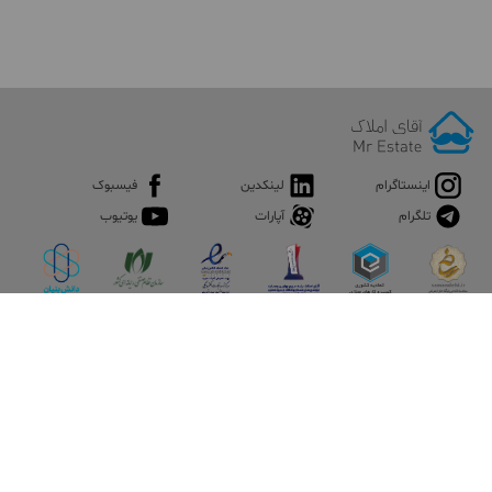
اینستاگرام
لینکدین
فیسبوک
تلگرام
آپارات
یوتیوب
اپلیکیشن آقای املاک
آقای املاک؛ گوگل صنعت ساختمان و املاک ایران سوپراپلیکیشن را
نصب کنید و هر آنچه در بازار ملک نیاز دارید، یکجا در اختیار داشته
باشید.