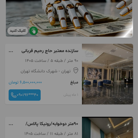
کلیک کنید
سازنده معتبر حاج رحیم قربانی
2خواب فول دیزاین
90 متر / طبقه 5 / ساخت 1405
تهران
- شهرک دانشگاه تهران
مبلغ
6,500,000,000 تومان
090196***40
1 ماه پیش
۹۰متر دوخوابه/رونیکا پالاس/
چیتگر/تهرانسر
81 متر / طبقه 11 / ساخت 1405