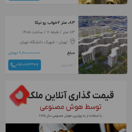
83، متر 2خواب رو نیکا
83 متر / طبقه 7 / ساخت 1405
تهران
- شهرک دانشگاه تهران
مبلغ
6,800,000,000 تومان
093069***24
1 ماه پیش