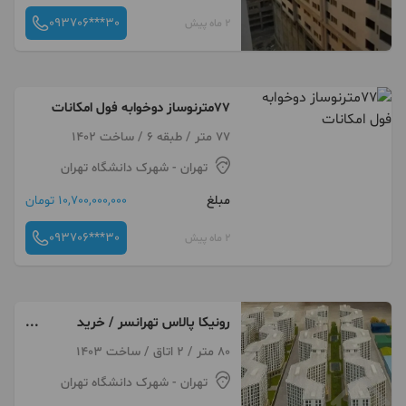
093706***30
2 ماه پیش
77مترنوساز دوخوابه فول امکانات
77 متر / طبقه 6 / ساخت 1402
تهران
- شهرک دانشگاه تهران
مبلغ
10,700,000,000 تومان
093706***30
2 ماه پیش
رونیکا پالاس تهرانسر / خرید
مستقیم طبقه مشخص
80 متر / 2 اتاق / ساخت 1403
تهران
- شهرک دانشگاه تهران