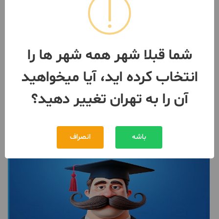
۸۰ متر رونیکا پالاس تهرانسر رحیم
قربانی
2 اتاق / طبقه 12 / ساخت 1405
تهران
- شهرک دانشگاه تهران
شما قبلا شهر همه شهر ها را
مبلغ
7,200,000,000 تومان
انتخاب کرده اید، آیا میخواهید
099190***73
2 ماه پیش
آن را به تهران تغییر دهید؟
باشه
انصراف