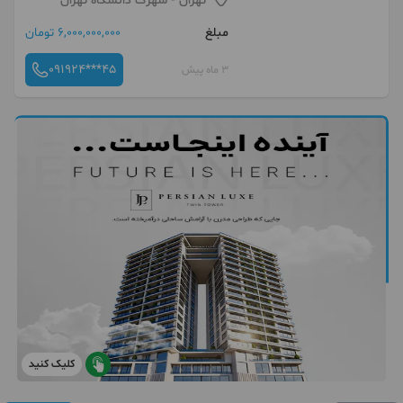
تهران
- شهرک دانشگاه تهران
مبلغ
6,000,000,000 تومان
091924***45
3 ماه پیش
کلیک کنید