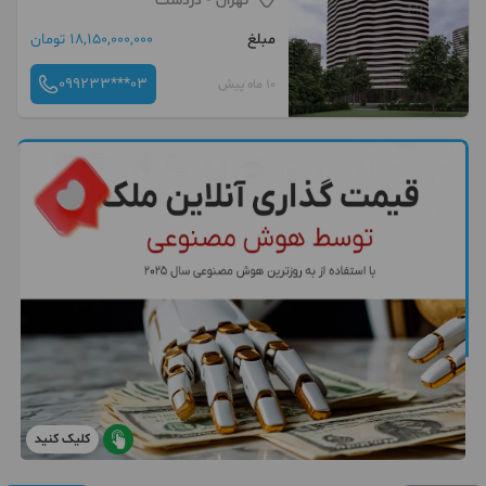
تهران
- دردشت
مبلغ
18,150,000,000 تومان
099233***03
10 ماه پیش
کلیک کنید