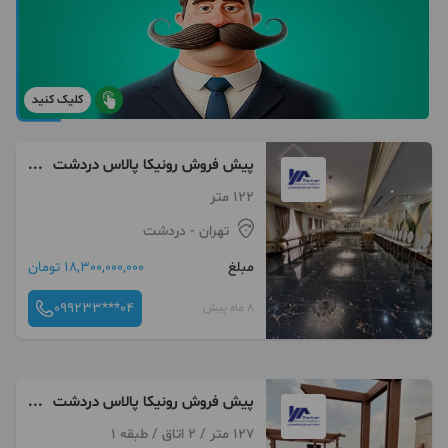
کلیک کنید
پیش فروش رونیکا پالاس دردشت
، فضایی برای شادی و آرامش
122 متر
تهران
- دردشت
مبلغ
18,300,000,000 تومان
099233***04
8 ماه پیش
پیش فروش رونیکا پالاس دردشت
، بهترین امکانات و بهترین متریال
127 متر / 2 اتاق / طبقه 1