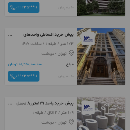
099235***11
10 ماه پیش
پیش خرید اقساطی واحدهای
دردشت /2خوابه/ فول امکانات/
123 متر / طبقه 1 / ساخت 1407
رونیکاپالاس دردشت
تهران
- دردشت
مبلغ
18,450,000,000 تومان
099235***11
10 ماه پیش
پیش خرید واحد 129متری/ تجمل
را در شرق تهران تجربه کنید/
129 متر / 2 اتاق / طبقه 1
دردشت
تهران
- دردشت