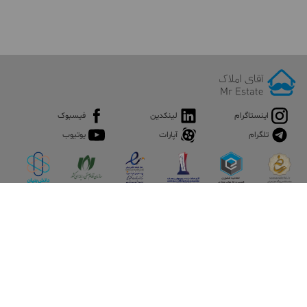
اینستاگرام
لینکدین
فیسبوک
تلگرام
آپارات
یوتیوب
اپلیکیشن آقای املاک
آقای املاک؛ گوگل صنعت ساختمان و املاک ایران سوپراپلیکیشن را
نصب کنید و هر آنچه در بازار ملک نیاز دارید، یکجا در اختیار داشته
باشید.