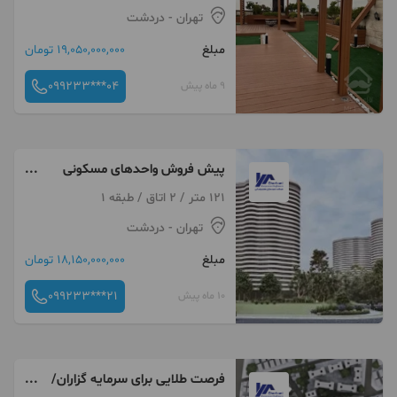
تهران
- دردشت
مبلغ
19,050,000,000 تومان
099233***04
9 ماه پیش
پیش فروش واحدهای مسکونی
دردشت با شرایط اسان و اقساط 40
121 متر / 2 اتاق / طبقه 1
ماهه
تهران
- دردشت
مبلغ
18,150,000,000 تومان
099233***21
10 ماه پیش
فرصت طلایی برای سرمایه گزاران/