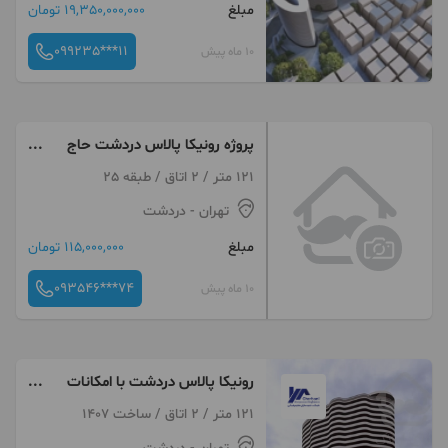
مبلغ
19,350,000,000 تومان
099235***11
10 ماه پیش
پروژه رونیکا پالاس دردشت حاج
رحیم قربانی
121 متر / 2 اتاق / طبقه 25
تهران
- دردشت
مبلغ
115,000,000 تومان
093546***74
10 ماه پیش
رونیکا پالاس دردشت با امکانات
یک شهر مدرن
121 متر / 2 اتاق / ساخت 1407