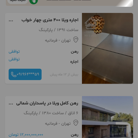
کلیک کنید
اجاره ویلا ۴۰۰ متری چهار خواب
فرمانیه
ساخت 1391 / پارکینگ
تهران
- فرمانیه
رهن
توافقی
توافقی
اجاره
091964***59
بیش از 12 ماه پیش
رهن کامل ویلا در پاسداران شمالی
۱۳۰۰ زمین ۸۰۰ بنا مناسب
6 اتاق / ساخت 1380 / پارکینگ
سکونت و مشاغل
تهران
- فرمانیه
رهن
12,000,000,000 تومان