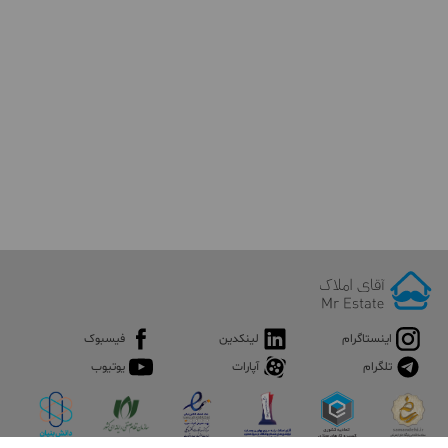
اینستاگرام
لینکدین
فیسبوک
تلگرام
آپارات
یوتیوب