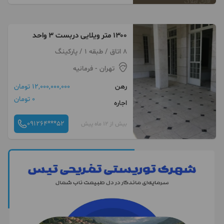
۱۳۰۰ متر ویلایی دربست ۳ واحد
8 اتاق / طبقه 1 / پارکینگ
تهران
- فرمانیه
رهن
12,000,000,000 تومان
0 تومان
اجاره
091264***52
بیش از 12 ماه پیش