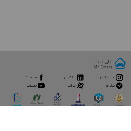
اینستاگرام
لینکدین
فیسبوک
تلگرام
آپارات
یوتیوب
اپلیکیشن آقای املاک
آقای املاک؛ گوگل صنعت ساختمان و املاک ایران سوپراپلیکیشن را