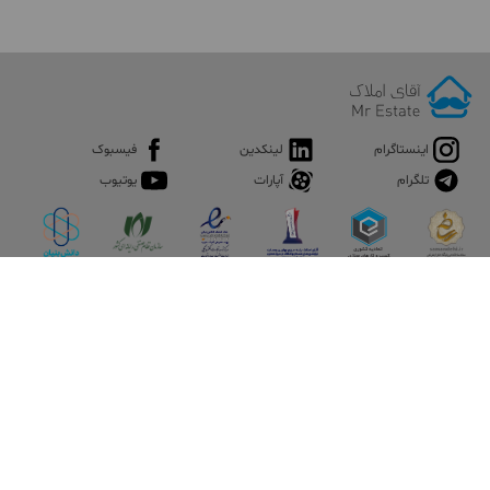
اینستاگرام
لینکدین
فیسبوک
تلگرام
آپارات
یوتیوب
اپلیکیشن آقای املاک
آقای املاک؛ گوگل صنعت ساختمان و املاک ایران سوپراپلیکیشن را
نصب کنید و هر آنچه در بازار ملک نیاز دارید، یکجا در اختیار داشته
باشید.