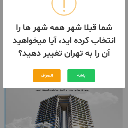
تجاری اداری استاروست سازه های
جناب قربانی
ساخت 1403 / آسانسور / پارکینگ
تهران
- سعادت آباد
شما قبلا شهر همه شهر ها را
مبلغ
توافقی
انتخاب کرده اید، آیا میخواهید
091247***98
بیش از 12 ماه پیش
آن را به تهران تغییر دهید؟
باشه
انصراف