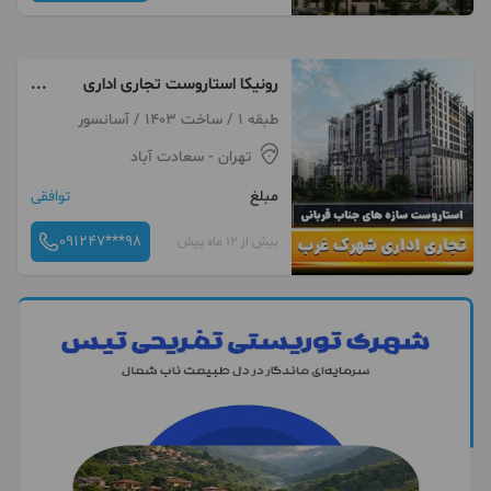
رونیکا استاروست تجاری اداری
سازه های جناب قربانی
طبقه 1 / ساخت 1403 / آسانسور
تهران
- سعادت آباد
مبلغ
توافقی
091247***98
بیش از 12 ماه پیش