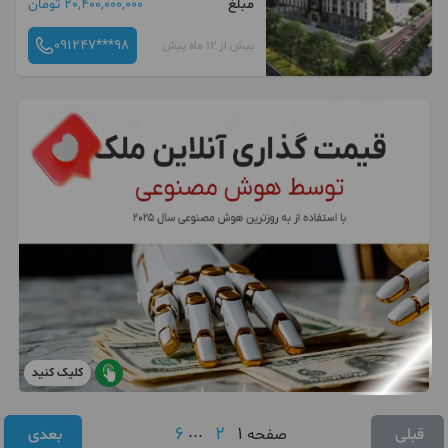
مبلغ
20,400,000,000 تومان
091247***98
بیش از 12 ماه پیش
کلیک کنید
6
...
2
1
قبلی
صفحه
بعدی