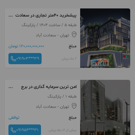
پیشخرید ۴۰متر تجاری در سعادت
آباد تراس سنتر
طبقه 5 / ساخت 1404 / پارکینگ
تهران
- سعادت آباد
مبلغ
120,000,000,000 تومان
091903***39
2 ماه پیش
امن ترین سرمایه گذاری در برج
اداری تجاری ستاره غرب/ منطقه ۲
طبقه 1 / پارکینگ
طهران
تهران
- سعادت آباد
مبلغ
توافقی
091954***31
بیش از 12 ماه پیش