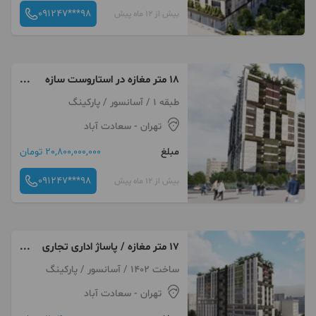
091247***98
بیش از 12 ماه پیش
۱۸ متر مغازه در استاروست سازه
های جناب قربانی
طبقه 1 / آسانسور / پارکینگ
تهران
- سعادت آباد
مبلغ
20,800,000,000 تومان
091247***98
بیش از 12 ماه پیش
۱۷ متر مغازه / پاساژ اداری تجاری
استاروست
ساخت 1402 / آسانسور / پارکینگ
تهران
- سعادت آباد