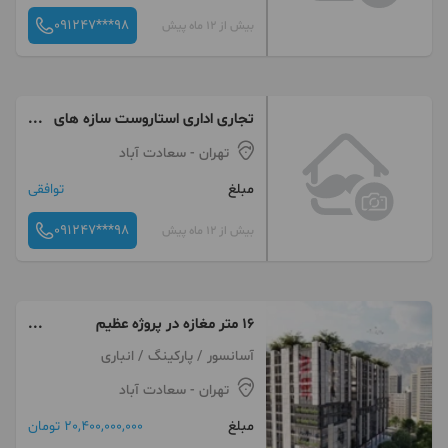
091247***98
بیش از 12 ماه پیش
تجاری اداری استاروست سازه های
جناب قربانی
تهران
- سعادت آباد
مبلغ
توافقی
091247***98
بیش از 12 ماه پیش
۱۶ متر مغازه در پروژه عظیم
استاروست سازه های جناب قربانی
آسانسور / پارکینگ / انباری
تهران
- سعادت آباد
مبلغ
20,400,000,000 تومان