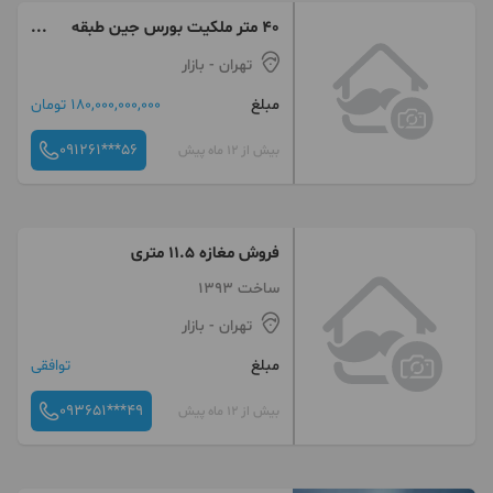
۴۰ متر ملکیت بورس جین طبقه
اول دو پنجره رو به کوچه ورودی اول
تهران
- بازار
پاساژ جهان
مبلغ
180,000,000,000 تومان
091261***56
بیش از 12 ماه پیش
فروش مغازه ۱۱.۵ متری
ساخت 1393
تهران
- بازار
مبلغ
توافقی
093651***49
بیش از 12 ماه پیش