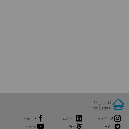
اینستاگرام
لینکدین
فیسبوک
تلگرام
آپارات
یوتیوب