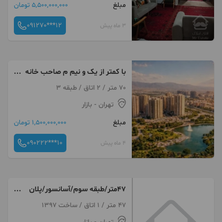
مبلغ
5,500,000,000 تومان
091270***12
3 ماه پیش
با کمتر از یک و نیم م صاحب خانه
شوید
70 متر / 2 اتاق / طبقه 3
تهران
- بازار
مبلغ
1,500,000,000 تومان
090222***10
4 ماه پیش
47متر/طبقه سوم/آسانسور/پلان
مهندسی
47 متر / 1 اتاق / ساخت 1397