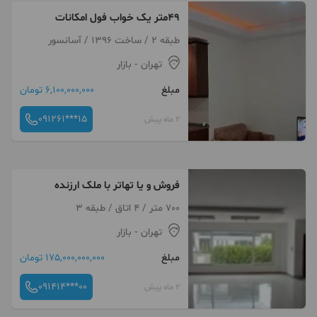
۴۹متر یک خواب فول امکانات
طبقه 2 / ساخت 1396 / آسانسور
تهران
- بازار
مبلغ
6,100,000,000 تومان
091261***15
2 ماه پیش
فروش و یا تهاتر با ملک ارزنده
700 متر / 4 اتاق / طبقه 3
تهران
- بازار
مبلغ
175,000,000,000 تومان
091414***00
2 ماه پیش