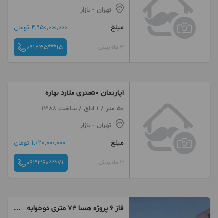
تهران
- بازار
مبلغ
4,950,000,000 تومان
091235***15
3 ماه پیش
اپارتمان 50متری ملارد بهاره
50 متر / 1 اتاق / ساخت 1388
تهران
- بازار
مبلغ
1,020,000,000 تومان
093360***71
3 ماه پیش
فاز ۶ پروژه هسا ۷۴ متری دوخوابه