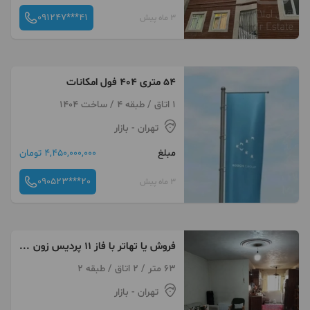
091247***41
3 ماه پیش
۵۴ متری 404 فول امکانات
1 اتاق / طبقه 4 / ساخت 1404
تهران
- بازار
مبلغ
4,450,000,000 تومان
090523***20
3 ماه پیش
فروش یا تهاتر با فاز ۱۱ پردیس زون
۱ یا ۵
63 متر / 2 اتاق / طبقه 2
تهران
- بازار