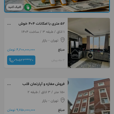
کلیک کنید
۵۲ متری با امکانات ۴۰۴ خوش
نقشه
1 اتاق / طبقه 3 / ساخت 1404
تهران
- بازار
مبلغ
4,200,000,000 تومان
090523***20
3 ماه پیش
فروش مغازه و آپارتمان قلب
بازاربزرگ
150 متر / 3 اتاق / طبقه 2
تهران
- بازار
مبلغ
9,750,000,000 تومان