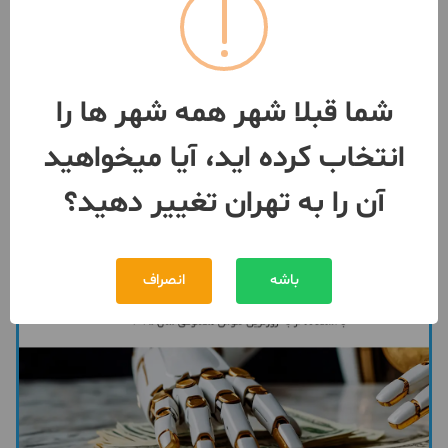
۵۹ متر//خوش نقشه/فروش
فوری/زیر قیمت
1 اتاق / طبقه 2 / ساخت 1393
تهران
- بازار
شما قبلا شهر همه شهر ها را
مبلغ
3,400,000,000 تومان
انتخاب کرده اید، آیا میخواهید
091205***08
3 ماه پیش
آن را به تهران تغییر دهید؟
باشه
انصراف