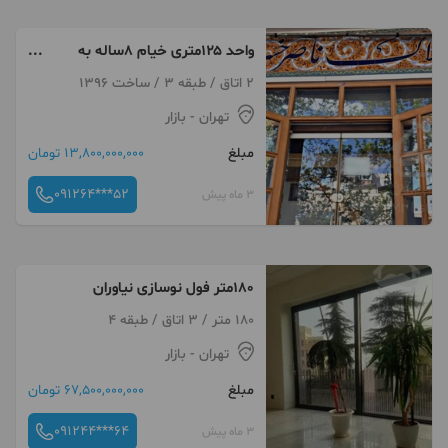
واحد ۱۲۵متری خیام ۸ساله به
قیمت رسیده
2 اتاق / طبقه 3 / ساخت 1396
تهران
- بازار
مبلغ
13,800,000,000 تومان
091264***52
3 ماه پیش
180متر فول نوسازی نیاوران
180 متر / 3 اتاق / طبقه 4
تهران
- بازار
مبلغ
67,500,000,000 تومان
091244***64
3 ماه پیش