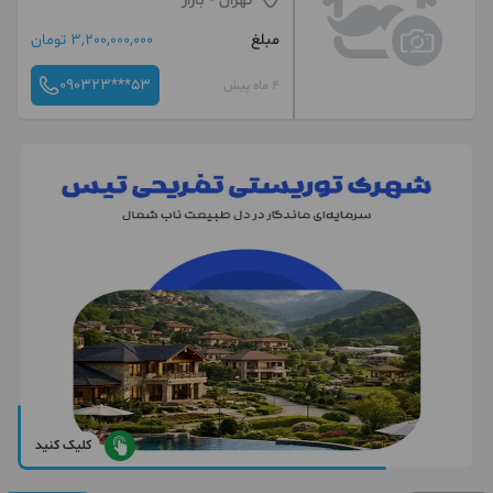
تهران
- بازار
مبلغ
3,200,000,000 تومان
090323***53
4 ماه پیش
کلیک کنید