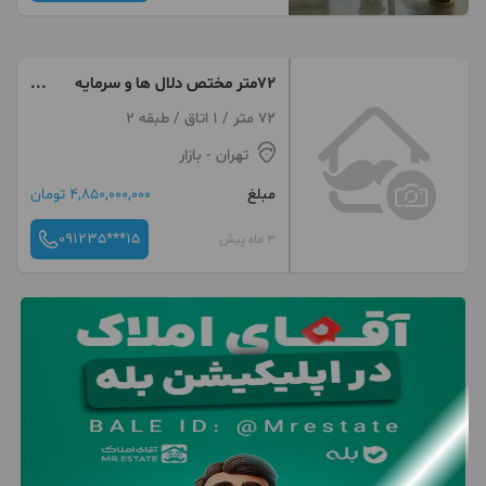
72متر مختص دلال ها و سرمایه
گذاران زیرقیمت منطقه
72 متر / 1 اتاق / طبقه 2
تهران
- بازار
مبلغ
4,850,000,000 تومان
091235***15
3 ماه پیش