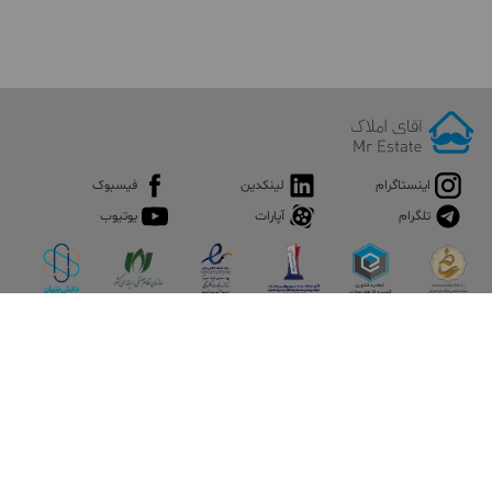
اینستاگرام
لینکدین
فیسبوک
تلگرام
آپارات
یوتیوب
اپلیکیشن آقای املاک
آقای املاک؛ گوگل صنعت ساختمان و املاک ایران سوپراپلیکیشن را
نصب کنید و هر آنچه در بازار ملک نیاز دارید، یکجا در اختیار داشته
باشید.