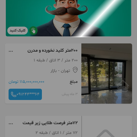
کلیک کنید
200متر کلید نخورده و مدرن
نیاوران
200 متر / 3 اتاق / طبقه 1
تهران
- بازار
مبلغ
115,000,000,000 تومان
091244***64
3 ماه پیش
72متر فرصت طلایی زیر قیمت
سرمایه گذاری 10 ساله
72 متر / 1 اتاق / طبقه 2