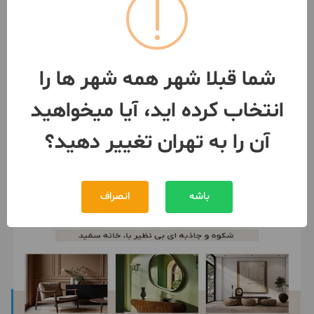
واحد 69 متری دو خوابه
69 متر / طبقه 3 / ساخت 1386
تهران
- خانی آباد
شما قبلا شهر همه شهر ها را
مبلغ
7,700,000,000 تومان
انتخاب کرده اید، آیا میخواهید
091053***67
1 ماه پیش
آن را به تهران تغییر دهید؟
باشه
انصراف