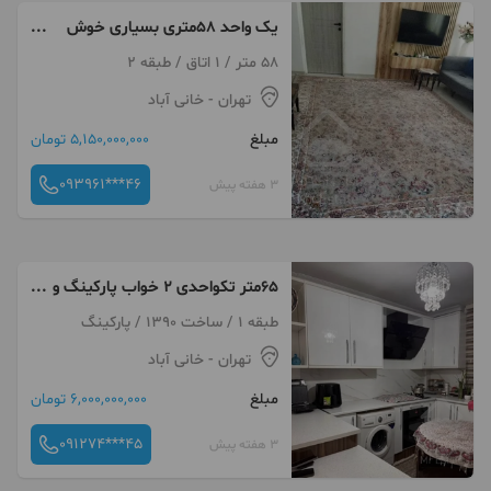
یک واحد 58متری بسیاری خوش
نقشه
58 متر / 1 اتاق / طبقه 2
تهران
- خانی آباد
مبلغ
5,150,000,000 تومان
093961***46
3 هفته پیش
۶۵متر تکواحدی ۲ خواب پارکینگ و
انباری پهلوان حسن
طبقه 1 / ساخت 1390 / پارکینگ
تهران
- خانی آباد
مبلغ
6,000,000,000 تومان
091274***45
3 هفته پیش