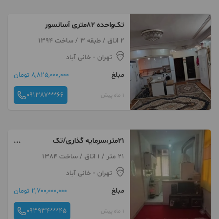
تک‌واحده ۸۲متری آسانسور
2 اتاق / طبقه 3 / ساخت 1394
تهران
- خانی آباد
مبلغ
8,825,000,000 تومان
091387***66
1 ماه پیش
21متر،سرمایه گذاری/تک
واحدی،طبقه اول/ تختی
21 متر / 1 اتاق / ساخت 1384
تهران
- خانی آباد
مبلغ
2,700,000,000 تومان
093934***45
1 ماه پیش