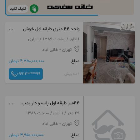
کلیک کنید
واحد ۴۴ متری طبقه اول خوش
نقشه با قابلیت وام
1 اتاق / ساخت 1386 / انباری
تهران
- خانی آباد
مبلغ
4,350,000,000 تومان
099123***99
1 ماه پیش
44متر طبقه اول پاسیو دار بمب
سرمایه گذاری و سکونت
49 متر / 1 اتاق / ساخت 1388
تهران
- خانی آباد
مبلغ
3,950,000,000 تومان