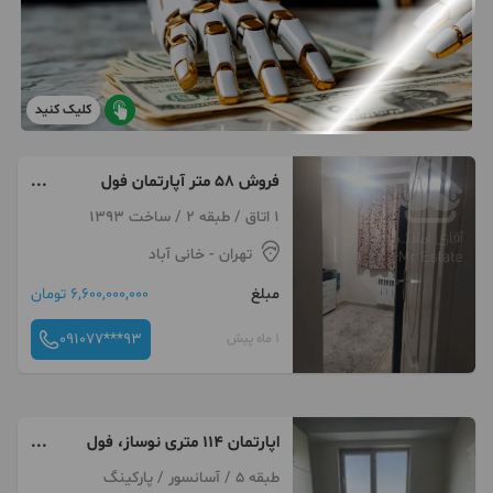
کلیک کنید
فروش ۵۸ متر آپارتمان فول
امکانات
1 اتاق / طبقه 2 / ساخت 1393
تهران
- خانی آباد
مبلغ
6,600,000,000 تومان
091077***93
1 ماه پیش
اپارتمان ۱۱۴ متری نوساز، فول
امکانات
طبقه 5 / آسانسور / پارکینگ