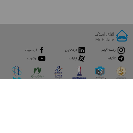
اینستاگرام
لینکدین
فیسبوک
تلگرام
آپارات
یوتیوب
اپلیکیشن آقای املاک
آقای املاک؛ گوگل صنعت ساختمان و املاک ایران سوپراپلیکیشن را
نصب کنید و هر آنچه در بازار ملک نیاز دارید، یکجا در اختیار داشته
باشید.