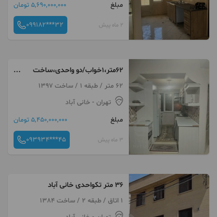
مبلغ
5,690,000,000 تومان
099182***32
2 ماه پیش
62متر،1خواب/دو واحدی،ساخت
۹۷/مختاری شرقی
62 متر / طبقه 1 / ساخت 1397
تهران
- خانی آباد
مبلغ
5,450,000,000 تومان
093934***45
3 ماه پیش
۳۶ متر تکواحدی خانی آباد
1 اتاق / طبقه 2 / ساخت 1384