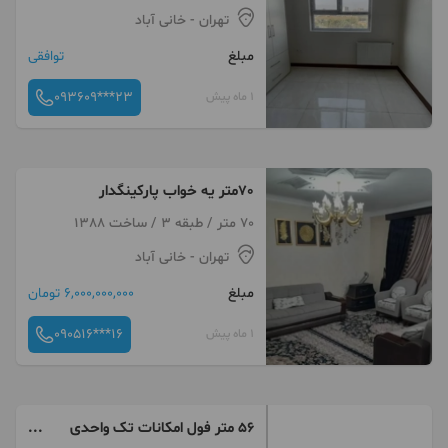
تهران
- خانی آباد
مبلغ
توافقی
093609***23
1 ماه پیش
70متر یه خواب پارکینگدار
70 متر / طبقه 3 / ساخت 1388
تهران
- خانی آباد
مبلغ
6,000,000,000 تومان
090516***16
1 ماه پیش
۵۶ متر فول امکانات تک واحدی