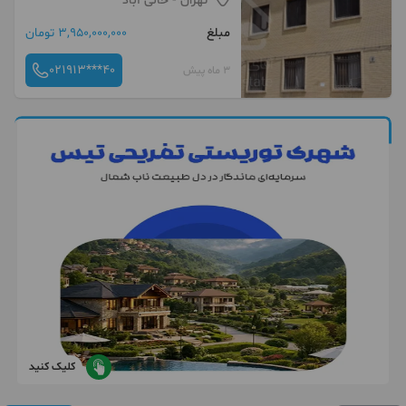
تهران
- خانی آباد
مبلغ
3,950,000,000 تومان
021913***40
3 ماه پیش
کلیک کنید