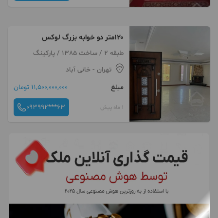
۱۲۰متر دو خوابه بزرگ لوکس
طبقه 2 / ساخت 1385 / پارکینگ
تهران
- خانی آباد
مبلغ
11,500,000,000 تومان
093992***63
1 ماه پیش