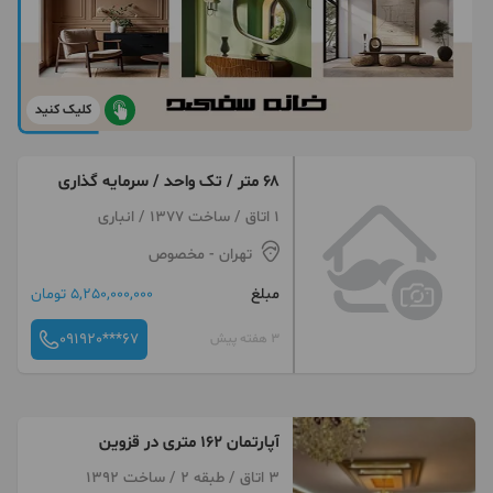
کلیک کنید
۶۸ متر / تک واحد / سرمایه گذاری
1 اتاق / ساخت 1377 / انباری
تهران
- مخصوص
مبلغ
5,250,000,000 تومان
091920***67
3 هفته پیش
آپارتمان ۱۶۲ متری در قزوین
3 اتاق / طبقه 2 / ساخت 1392