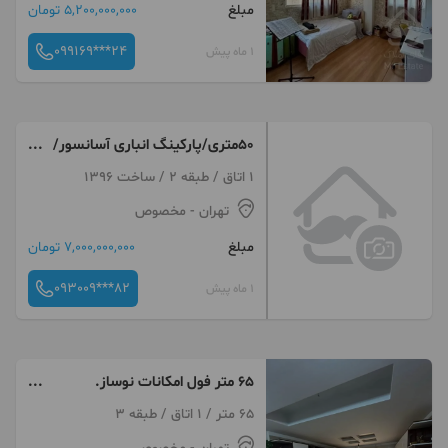
مبلغ
5,200,000,000 تومان
099169***24
1 ماه پیش
۵۰متری/پارکینگ انباری آسانسور/
مخصوص
1 اتاق / طبقه 2 / ساخت 1396
تهران
- مخصوص
مبلغ
7,000,000,000 تومان
093009***82
1 ماه پیش
65 متر فول امکانات نوساز.
مخصوص.بهترین از هر لحاظ
65 متر / 1 اتاق / طبقه 3