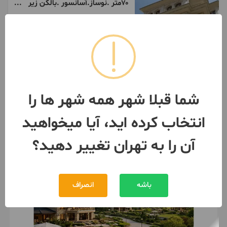
۷۰متر .نوساز‌.آسانسور .بالکن‌ زیر
قیمت / تهاتر
2 اتاق / طبقه 2 / ساخت 1404
تهران
- مخصوص
مبلغ
6,500,000,000 تومان
091204***87
1 ماه پیش
شما قبلا شهر همه شهر ها را
انتخاب کرده اید، آیا میخواهید
آن را به تهران تغییر دهید؟
باشه
انصراف