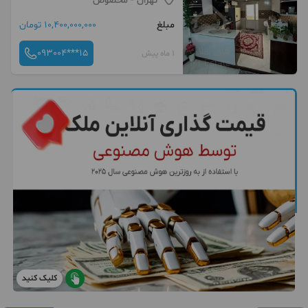
تهران
- مخصوص
مبلغ
10,400,000,000 تومان
093004***15
1 ماه پیش
کلیک کنید