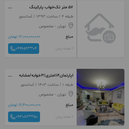
۵۷ متر تک‌خواب پارکینگ
اختصاصی (آسانسور) (منیریه)
طبقه 4 / ساخت 1393 / آسانسور
تهران
- مخصوص
مبلغ
12,000,000,000 تومان
099659***04
2 هفته پیش
اپارتمان۱۱۴متری/۳خوابه/مشابه
نوساز/محله غفاری
طبقه 1 / ساخت 1403 / آسانسور
تهران
- مخصوص
مبلغ
16,400,000,000 تومان
093082***50
2 هفته پیش