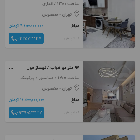
ساخت 1380 / انباری
تهران
- مخصوص
مبلغ
4,650,000,000 تومان
091257***37
1 ماه پیش
۹۶ متر دو خواب / نوساز فول
امکانات / طبقه چهارم
ساخت 1405 / آسانسور / پارکینگ
تهران
- مخصوص
مبلغ
16,500,000,000 تومان
093905***37
1 ماه پیش