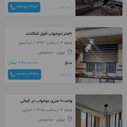
099350***73
1 ماه پیش
۶۱متر/دوخواب/فول امکانات
طبقه 4 / ساخت 1393 / آسانسور
تهران
- مخصوص
مبلغ
7,400,000,000 تومان
093330***27
1 ماه پیش
واحد۶۰ متری دو‌خواب در کمالی
طبقه 4 / ساخت 1385 / انباری
تهران
- مخصوص