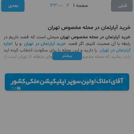
33
...
2
1
قبلی
صفحه
بعدی
خرید آپارتمان در محله مخصوص تهران
خرید آپارتمان در محله مخصوص تهران
مبحثی است که قصد داریم در
رابطه با آن صحبت کنیم. اگر قصد
خرید آپارتمان در تهران
و یا
اجاره
آپارتمان در تهران
را دارید و این محله را برای سکونت انتخاب کرده اید
بیشتر
باید بدانید که محله مخصوص یکی از محله های منطقه ۱۱ تهران است از
جنوب به میدان قزوین، از شمال به میدان حر و چهارراه لشگر، از غرب
به بزرگراه نواب و از شرق به خیابان کارگر محدود می‌شود. منطقه
مخصوص دارای خیابانی با همین نام است که در مرکز همین محله قرار
گرفته و یکی از خیابان‌های اصلی به شمار می‌رود. به عقیده اکثر ساکنین
قدیمی این محله، علت نامگذاری منطقه مخصوص، به دلیل خودروهایی
است که در جاده مخصوص کرج تردد داشته‌اند و مسافران را در خیابان
مخصوص کنونی سوار می‌کرده‌اند.
محله مخصوص در زمان های گذشته مرکز پرورش دام بود که با گسترش
شهرنشینی و همچنین ورود صنایع شهری، به مرکز فروش ماشین‌آلات
سنگین تبدیل شده است. با توجه به وجود کارخانجاتی از جمله؛
دخانیات، کبریتسازی، صابون‌پزخانه و منابع آبی همچون قنات، جمعیت