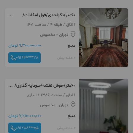
۶۰متر/تکواحدی/فول امکانات/
محبوب مجاز/مخصوص
1 اتاق / طبقه 4 / ساخت 1401
تهران
- مخصوص
مبلغ
9,300,000,000 تومان
091947***28
2 هفته پیش
۶۰متر/خوش نقشه/سرمایه گذاری/
بازسازی شده/قابلیت وام
1 اتاق / ساخت 1386 / انباری
تهران
- مخصوص
مبلغ
7,250,000,000 تومان
091288***55
2 هفته پیش