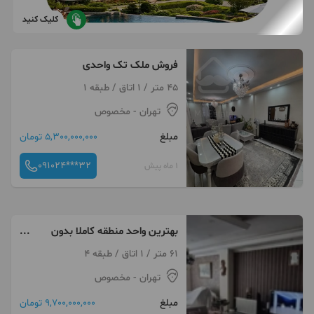
کلیک کنید
فروش ملک تک واحدی
45 متر / 1 اتاق / طبقه 1
تهران
- مخصوص
مبلغ
5,300,000,000 تومان
091024***32
1 ماه پیش
بهترین واحد منطقه کاملا بدون
نقص
61 متر / 1 اتاق / طبقه 4
تهران
- مخصوص
مبلغ
9,700,000,000 تومان