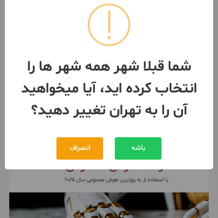
آپارتمان 47متری بسیار شیک
47 متر / 1 اتاق / طبقه 4
تهران
- آبشار
شما قبلا شهر همه شهر ها را
مبلغ
6,900,000,000 تومان
انتخاب کرده اید، آیا میخواهید
091987***01
1 ماه پیش
آن را به تهران تغییر دهید؟
باشه
انصراف