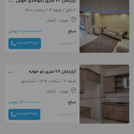
آپارتمان ۷۲ متری تکواحدی خوش
نقشه مشابه نوساز
2 اتاق / طبقه 3 / ساخت 1400
تهران
- آبشار
مبلغ
10,000,000,000 تومان
091212***53
2 هفته پیش
آپارتمان ۷۷ متری دو خوابه
خوش‌نقشه
طبقه 2 / ساخت 1391 / آسانسور
تهران
- آبشار
مبلغ
9,200,000,000 تومان
091992***31
2 هفته پیش