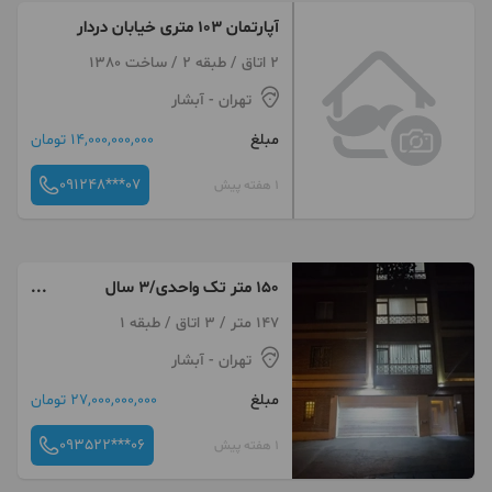
آپارتمان ۱۰۳ متری خیابان دردار
2 اتاق / طبقه 2 / ساخت 1380
تهران
- آبشار
مبلغ
14,000,000,000 تومان
091248***07
1 هفته پیش
۱۵۰ متر تک واحدی/۳ سال
ساخت/دو نبش/سند تک برگ
147 متر / 3 اتاق / طبقه 1
تهران
- آبشار
مبلغ
27,000,000,000 تومان
093522***06
1 هفته پیش