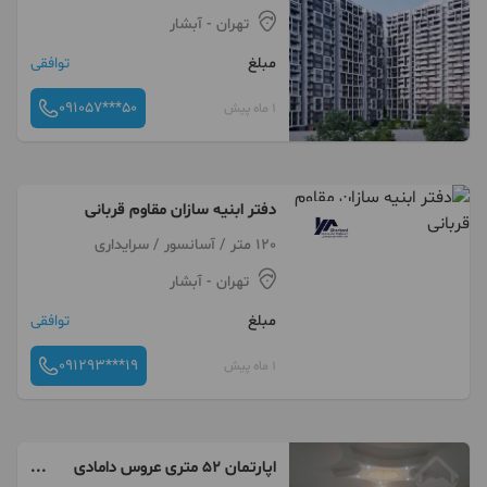
قربانی
تهران
- آبشار
مبلغ
توافقی
091057***50
1 ماه پیش
دفتر ابنیه سازان مقاوم قربانی
120 متر / آسانسور / سرایداری
تهران
- آبشار
مبلغ
توافقی
091293***19
1 ماه پیش
اپارتمان ۵۲ متری عروس دامادی