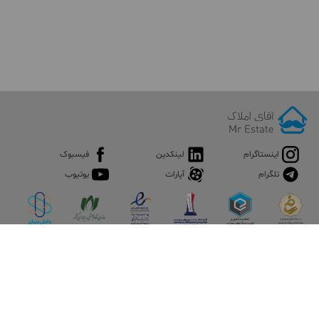
اینستاگرام
لینکدین
فیسبوک
تلگرام
آپارات
یوتیوب
اپلیکیشن آقای املاک
آقای املاک؛ گوگل صنعت ساختمان و املاک ایران سوپراپلیکیشن را
نصب کنید و هر آنچه در بازار ملک نیاز دارید، یکجا در اختیار داشته
باشید.