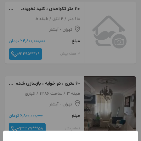
110 متر تکواحدی ، کلید نخورده.
لاکچری
110 متر / 2 اتاق / طبقه 5
تهران
- آبشار
مبلغ
24,800,000,000 تومان
091265***09
3 هفته پیش
۶۰ متری ، دو خوابه ، بازسازی شده
، سرمایه‌گذاری
طبقه 3 / ساخت 1386 / انباری
تهران
- آبشار
مبلغ
6,800,000,000 تومان
093377***58
1 ماه پیش