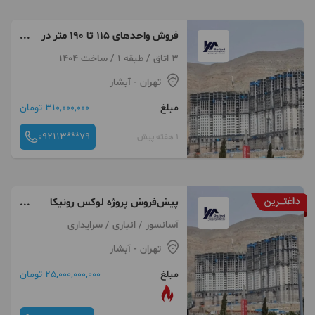
فروش واحدهای ۱۱۵ تا ۱۹۰ متر در
نگین مناطق تهران
3 اتاق / طبقه 1 / ساخت 1404
تهران
- آبشار
مبلغ
310,000,000 تومان
092113***79
1 هفته پیش
پیش‌فروش پروژه لوکس رونیکا
پالاس آبشار سازه حاج رحیم
آسانسور / انباری / سرایداری
قربانی منطقه ۲۲ تهران
تهران
- آبشار
مبلغ
25,000,000,000 تومان