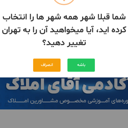
کارخانه 3100 متری در تهران خاوران
کارخانه شهرک صنعتی پیشوا
شما قبلا شهر همه شهر ها را انتخاب
باد
2000 متر
ان
- خاوران
تهران
- خاوران
کرده اید، آیا میخواهید آن را به تهران
20,000,000,000 تومان
6,000,000,000 تومان
مبلغ
تغییر دهید؟
بیش از 12 ماه پیش
باشه
انصراف