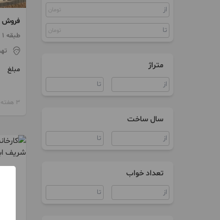
تومان
کلنگی
فروش ک
زمین
تومان
طبقه 1 / آسانسور / پارکینگ
ویلا
تهر
متراژ
مبلغ
سند اداری
مغازه
3 هفته پیش
کارخانه
سال ساخت
کارگاه
سوله
تعداد خواب