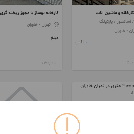
ارخانه و ماشین آلات
کارخانه نوساز با مجوز ریخته گری
تهران
- خاوران
ان
- خاوران
مبلغ
توافقی
1 ماه پیش
091259***83
090208***26