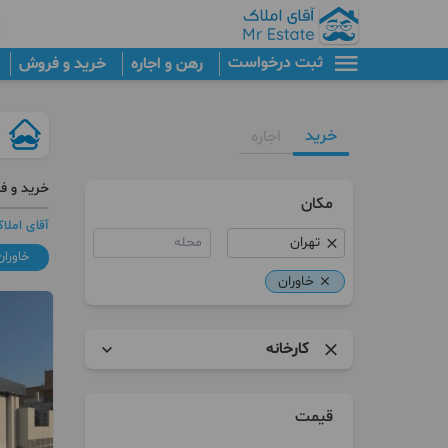
ثبت درخواست
رهن و اجاره
خرید و فروش
خرید
اجاره
خرید و ف
مکان
آقای املا
محله
خاوران
خاوران
کارخانه
آپارتمان
قیمت
برج