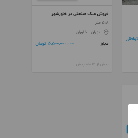
فروش ملک صنعتی در خاورشهر
518 متر
تهران
- خاوران
توافقی
16,500,000,000 تومان
مبلغ
بیش از 12 ماه پیش