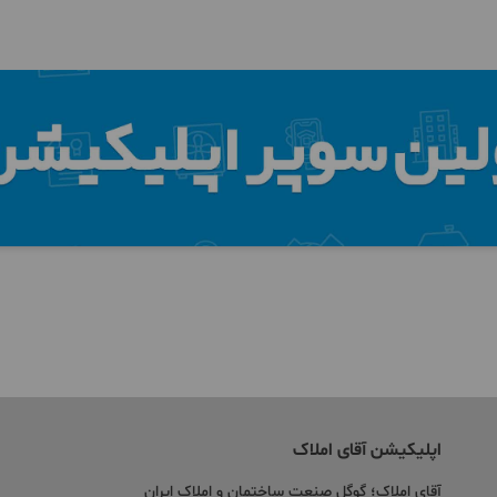
اپلیکیشن آقای املاک
آقای املاک؛ گوگل صنعت ساختمان و املاک ایران