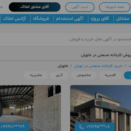
همه شهرها
ثبت آگهی
آقای مشاور املاک
هم
مشاغل
آقای پروژه
آگهی استخدام
فروشگاه
آژانس املاک
روش کارخانه صنعتی در خاوران
ک
/
خرید کارخانه صنعتی در تهران
/
خاوران
افسریه
مخصوص
آذری
مشیریه
099910***79
091265***08