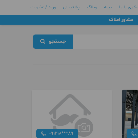
کاری با ما
بیمه
وبلاگ
پشتیبانی
ورود / عضویت
مشاور املاک
جستجو
091218***89