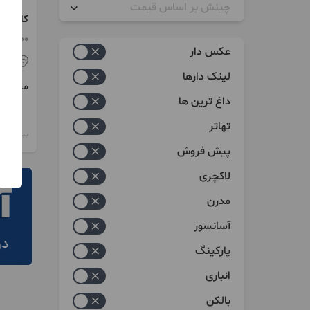
چینش بر اساس قیمت
شریف ا
زیاد به کم
3100 متر
عکس دار
تهر
کم به زیاد
لینک دارها
مبلغ
داغ ترین ها
تهاتر
بیش از 12 ماه پیش
پیش فروش
لاکچری
مدرن
آسانسور
پارکینگ
انباری
بالکن