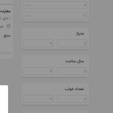
تومان
کلنگی
مغازه۵۰متر
زمین
تومان
1 اتاق / ساخت 1374
ویلا
تهر
متراژ
مبلغ
سند اداری
مغازه
بیش از 12 ماه پیش
کارخانه
سال ساخت
کارگاه
سوله
تعداد خواب