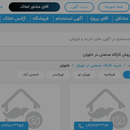
همه شهرها
ثبت آگهی
آقای مشاور املاک
هم
مشاغل
آقای پروژه
آگهی استخدام
فروشگاه
آژانس املاک
روش کارگاه صنعتی در خاوران
ک
/
خرید کارگاه صنعتی در تهران
/
خاوران
فرمانیه
تهران نو
تهرانسر
شمس آباد
091910***57
091262***14