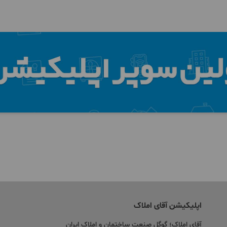
اپلیکیشن آقای املاک
آقای املاک؛ گوگل صنعت ساختمان و املاک ایران