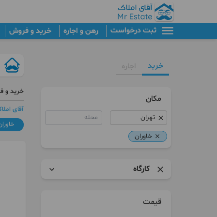
ثبت درخواست
رهن و اجاره
خرید و فروش
خرید
اجاره
خرید و ف
مکان
آقای املا
محله
خاوران
خاوران
کارگاه
آپارتمان
قیمت
برج