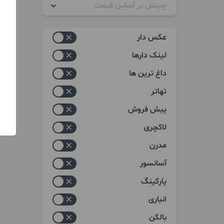
چینش بر اساس قیمت
زیاد به کم
عکس دار
کم به زیاد
لینک دارها
داغ ترین ها
تهاتر
پیش فروش
لاکچری
مدرن
آسانسور
پارکینگ
انباری
بالکن