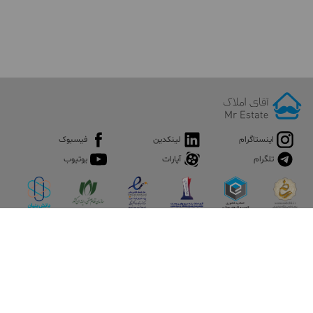
اینستاگرام
لینکدین
فیسبوک
تلگرام
آپارات
یوتیوب
اپلیکیشن آقای املاک
آقای املاک؛ گوگل صنعت ساختمان و املاک ایران سوپراپلیکیشن را
نصب کنید و هر آنچه در بازار ملک نیاز دارید، یکجا در اختیار داشته
باشید.