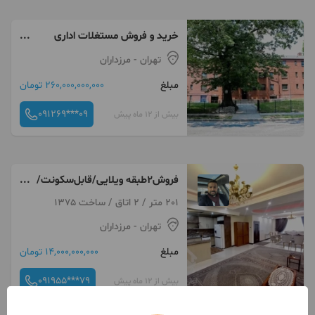
خرید و فروش مستغلات اداری
مرزداران ۱۵۸۵ متر مستغلات شهید
تهران
- مرزداران
اطاعتی
مبلغ
260,000,000,000 تومان
091269***09
بیش از 12 ماه پیش
فروش۲طبقه ویلایی/قابل‌سکونت/
پارک‌جوانمردان/منطقه۲۲
201 متر / 2 اتاق / ساخت 1375
تهران
- مرزداران
مبلغ
14,000,000,000 تومان
091955***79
بیش از 12 ماه پیش