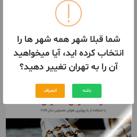
فروش ۳ طبقه یکجا / تک‌واحد/
دهکده المپیک
370 متر / 2 اتاق / ساخت 1390
تهران
- مرزداران
شما قبلا شهر همه شهر ها را
مبلغ
18,500,000,000 تومان
انتخاب کرده اید، آیا میخواهید
091955***79
بیش از 12 ماه پیش
آن را به تهران تغییر دهید؟
باشه
انصراف