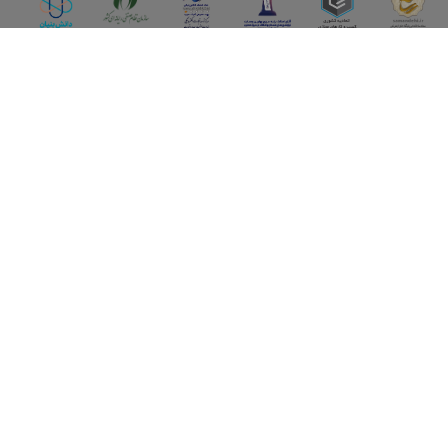
اپلیکیشن آقای املاک
آقای املاک؛ گوگل صنعت ساختمان و املاک ایران سوپراپلیکیشن را
نصب کنید و هر آنچه در بازار ملک نیاز دارید، یکجا در اختیار داشته
باشید.
تماس با ما
قوانین و مقررات
سوالات متداول
همکاری با ما