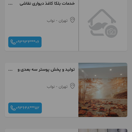
خدمات‌ بلکا کاغذ دیواری نقاشی
نصب کاغذ دیواری
تهران
- نواب
093934***06
تولید و پخش پوستر سه بعدی و
کاغذ دیواری
تهران
- نواب
093648***52