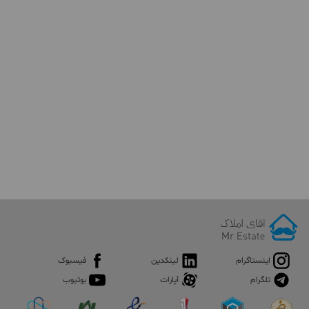
اینستاگرام
لینکدین
فیسبوک
تلگرام
آپارات
یوتیوب