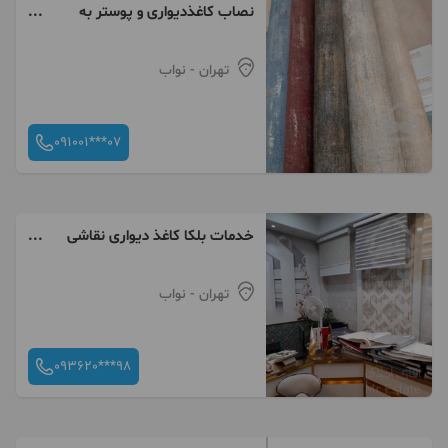
نصاب کاغذدیواری و پوستر به
همراه فروش کاغذ و نقاشی
تهران
- نواب
091001***07
خدمات‌ بلکا کاغذ دیواری نقاشی
نصب کاغذ دیواری
تهران
- نواب
093620***98