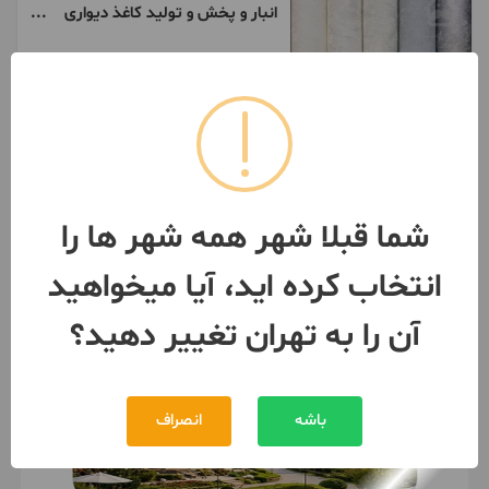
انبار و پخش و تولید کاغذ دیواری
پوستر سه بعدی
تهران
- نواب
091941***36
شما قبلا شهر همه شهر ها را
انتخاب کرده اید، آیا میخواهید
آن را به تهران تغییر دهید؟
باشه
انصراف