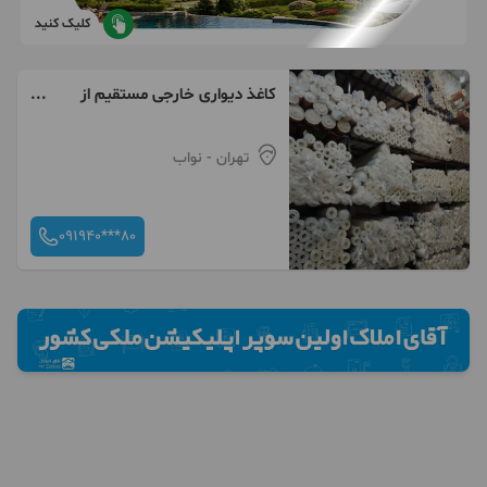
کلیک کنید
کاغذ دیواری خارجی مستقیم از
انبار تحویل لحظه خرید
تهران
- نواب
091940***80