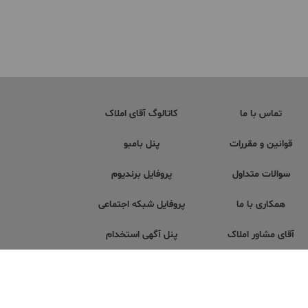
تماس با ما
کاتالوگ آقای املاک
قوانین و مقررات
پنل بامبو
سوالات متداول
پروفایل برندیوم
همکاری با ما
پروفایل شبکه اجتماعی
آقای مشاور املاک
پنل آگهی استخدام