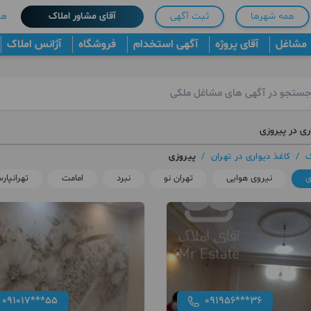
همه شهرها
ثبت آگهی
آقای مشاور املاک
هم
مشاغل
آقای پروژه
آگهی استخدام
فروشگاه
آژانس املاک
ری در پیروزی
ک
/
کاغذ دیواری در تهران
/
پیروزی
ی
نیروی هوایی
تهران نو
نبرد
امامت
تهرانپار
091017***55
091956***36