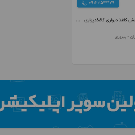
091235***79
خش کاغذ دیواری کاغذدیواری
ر سه بعدی
ان
- پیروزی