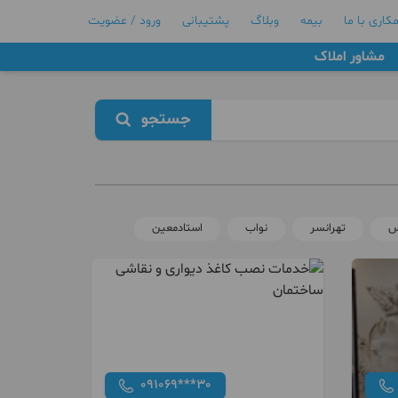
کاری با ما
بیمه
وبلاگ
پشتیبانی
ورود / عضویت
مشاور املاک
جستجو
س
تهرانسر
نواب
استادمعین
091069***30