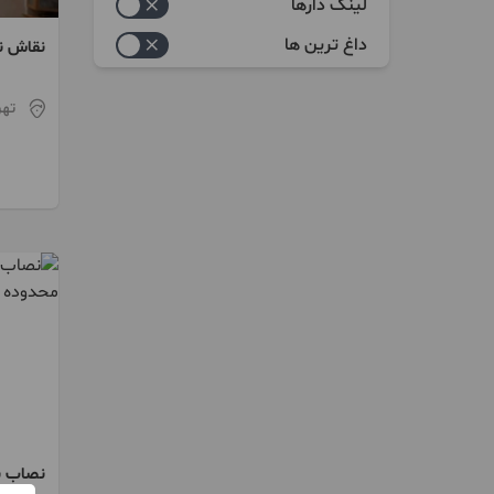
خدماتی
لینک دارها
پرده
داغ ترین ها
نقاش ن
سازه چوبی
تهر
کاغذ دیواری
تزئینات داخلی
نرده و حفاظ استیل و آهنی
کنیتکس و روکش
پارکت لمینت کفپوش
کابینت(تعمیرات و فروش)
شومینه
شیشه ساختمان
Upvc
نصاب 