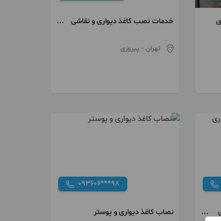
ی
خدمات نصب کاغذ دیواری و نقاشی
ساختمان
تهران
- پیروزی
093606***98
نصاب کاغذ دیواری و پوستر