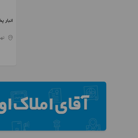
انبار پ
و پوست
تهر