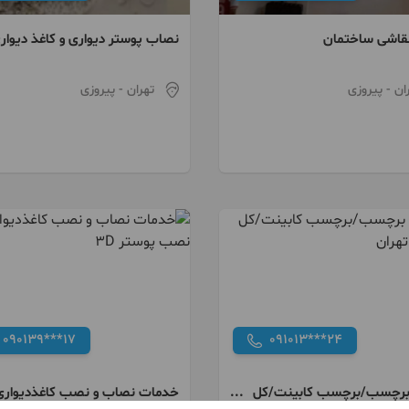
قاشی ساختمان
نصاب پوستر دیواری و کاغذ دیوار
ان
- پیروزی
تهران
- پیروزی
090139***17
091013***24
برچسب/برچسب کابینت/کل
خدمات نصاب و نصب کاغذدیواری