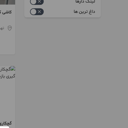
خدماتی
لینک دارها
بازسازی
داغ ترین ها
کاشی کا
تخریب 
بنایی
تهر
کاشی کاری
سرامیک کاری
پیش ساخته
تخریب
چوب ترمو
حمل نخاله و مصالح
اسکلت
کفسابی
نماشویی
گچکاری