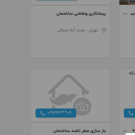
یی
پیمانکاری ونقاشی ساختمان
تهران
- جنت آباد شمالی
091269***09
ه
باز سازی صفر تاصد ساختمان