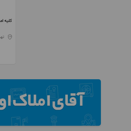
کلیه ام
گچ کاری
تهر