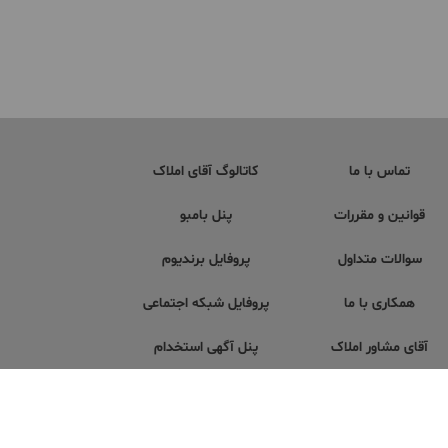
تماس با ما
کاتالوگ آقای املاک
قوانین و مقررات
پنل بامبو
سوالات متداول
پروفایل برندیوم
همکاری با ما
پروفایل شبکه اجتماعی
آقای مشاور املاک
پنل آگهی استخدام