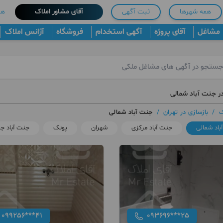
همه شهرها
ثبت آگهی
آقای مشاور املاک
هم
مشاغل
آقای پروژه
آگهی استخدام
فروشگاه
آژانس املاک
در جنت آباد شمالی
ک
/
بازسازی در تهران
/
جنت آباد شمالی
باد شمالی
جنت آباد مرکزی
شهران
پونک
جنت آباد ج
099256***41
093696***25