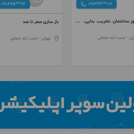
090275***16
091269***09
ور ساختمان .تخریب. بنایی.
باز سازی صفر تا صد
.نقاشی. کاغذ دیواری
ان
- جنت آباد شمالی
تهران
- جنت آباد شمالی