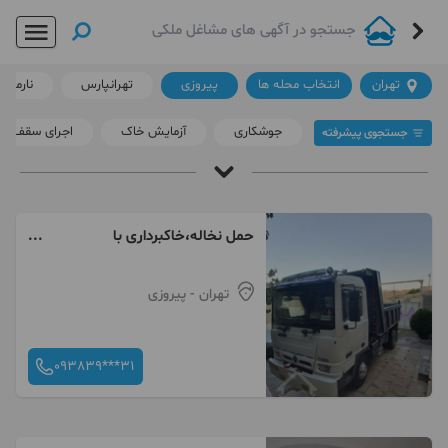
تهران
انتخاب محله ها
پیروزی
تهرانپارس
نارمک
جوشکاری
آزمایش خاک
اجرای سقف
جستجوی پیشرفته
گچ کاری در پیروزی
آقای املاک
/
گچ کاری در تهران
/
پیروزی
حمل نخاله،خاکبرداری با
خاور،بابکت و بادسان و نیسان
داغ ترین ها
لینک دار ها
تهران
- پیروزی
093839***31