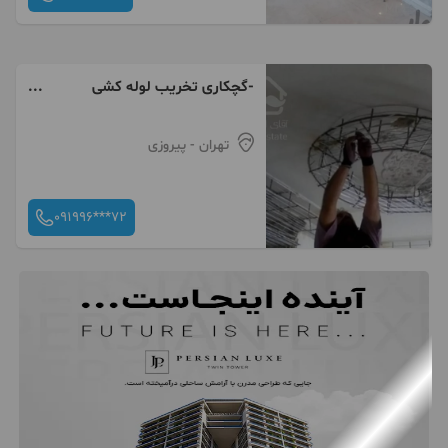
-گچکاری تخریب لوله کشی
کاشی‌کاری جوشکاری
تهران
- پیروزی
091996***72