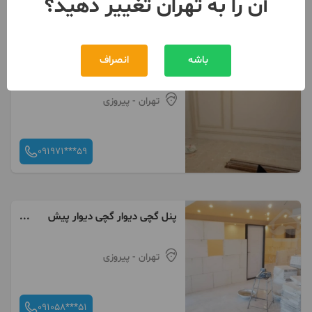
آن را به تهران تغییر دهید؟
باشه
انصراف
گچکاری گچ کاری گچبری دیوار
گچی تخریب آرک
تهران
- پیروزی
091971***59
پنل گچی دیوار گچی دیوار پیش
ساخته گچکاری
تهران
- پیروزی
091058***51