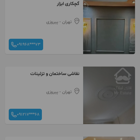
گچکاری ابزار
تهران
- پیروزی
091968***73
نقاشی ساختمان و تزئینات
تهران
- پیروزی
091217***68