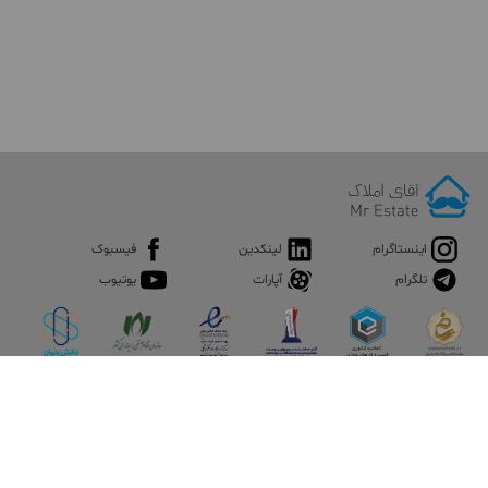
اینستاگرام
لینکدین
فیسبوک
تلگرام
آپارات
یوتیوب
اپلیکیشن آقای املاک
آقای املاک؛ گوگل صنعت ساختمان و املاک ایران سوپراپلیکیشن را
نصب کنید و هر آنچه در بازار ملک نیاز دارید، یکجا در اختیار داشته
باشید.