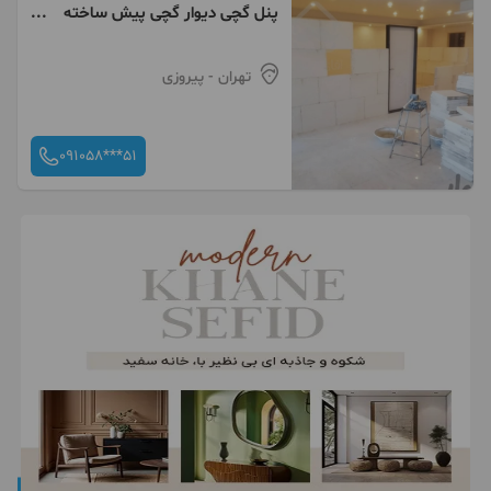
پنل گچی دیوار گچی پیش ساخته
گچکاری
تهران
- پیروزی
091058***51