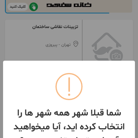
کلیک کنید
تزیینات نقاشی ساختمان
تهران
- پیروزی
091939***02
گچ کار گچکاری لکه گیری خورده
کاری حتی یک متر...
شما قبلا شهر همه شهر ها را
تهران
- پیروزی
انتخاب کرده اید، آیا میخواهید
091242***77