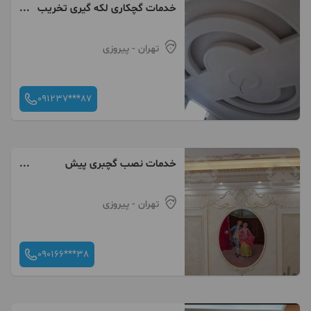
خدمات گچکاری لکه گیری تخریب
شومینه وآرک تمام نقاط
تهران
- پیروزی
091237***87
خدمات نصب گچبری پیش
ساخته،پلی اورتان ،قرنیز
تهران
- پیروزی
090166***38