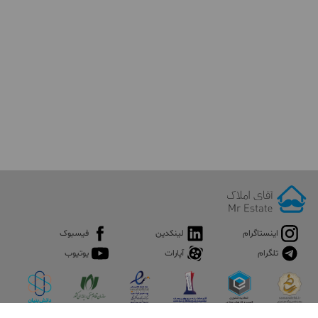
اینستاگرام
لینکدین
فیسبوک
تلگرام
آپارات
یوتیوب