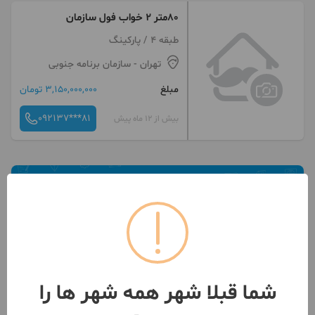
۸۰متر ۲ خواب فول سازمان
طبقه 4 / پارکینگ
تهران
- سازمان برنامه جنوبی
مبلغ
3,150,000,000 تومان
092137***81
بیش از 12 ماه پیش
شما قبلا شهر همه شهر ها را