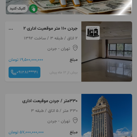
کلیک کنید
جردن ۱۱۰ متر موقعیت اداری ۲
پارکینگ خوش نقشه
2 اتاق / طبقه 3 / ساخت 1392
تهران
- جردن
مبلغ
19,500,000,000 تومان
091281***41
بیش از 12 ماه پیش
330متر / جردن موقیعت اداری
330 متر / 5 اتاق / طبقه 3
تهران
- جردن
مبلغ
57,000,000,000 تومان