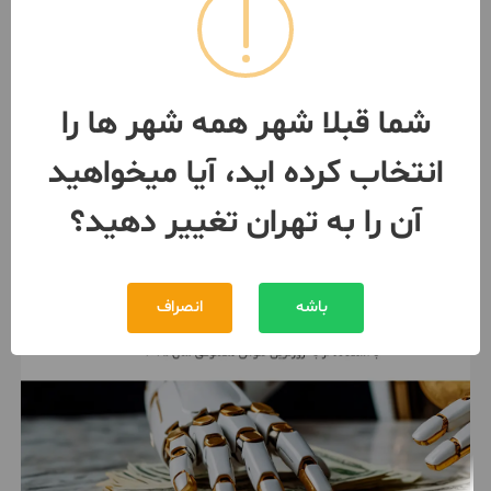
جردن ۷۰ متر موقعیت اداری فول
امکانات
2 اتاق / طبقه 6 / ساخت 1394
تهران
- جردن
شما قبلا شهر همه شهر ها را
مبلغ
14,400,000,000 تومان
انتخاب کرده اید، آیا میخواهید
091281***41
بیش از 12 ماه پیش
آن را به تهران تغییر دهید؟
باشه
انصراف