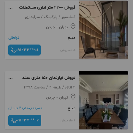
فروش ۲۳۰۰ متر اداری مستغلات
جردن
آسانسور / پارکینگ / سرایداری
تهران
- جردن
مبلغ
توافقی
091233***01
5 ماه پیش
فروش آپارتمان ۱۵۰ متری سند
اداری جردن
2 اتاق / طبقه 4 / ساخت 1398
تهران
- جردن
مبلغ
40,500,000,000 تومان
091237***97
6 ماه پیش