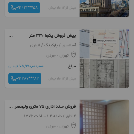
091921***58
بیش از 12 ماه پیش
پیش فروش یکجا ۳۳۰ متر
مستغلات ۵ طبقه جردن بهترین
آسانسور / پارکینگ / انباری
لوکیشن
تهران
- جردن
مبلغ
75,970,000,000 تومان
091287***82
بیش از 12 ماه پیش
فروش سند اداری ۷۵ متری ولیعصر
جام جم
2 اتاق / طبقه 2 / ساخت 1376
تهران
- جردن