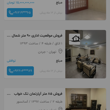
مبلغ
15,000,000,000 تومان
091219***65
بیش از 12 ماه پیش
فروش موقعیت اداری ۹۰ متر شمال
جردن
1 اتاق / طبقه 4 / ساخت 1393
تهران
- جردن
مبلغ
توافقی
092204***89
بیش از 12 ماه پیش
فروش 85 متر آپارتمان تک خواب
کاربری اداری محدوده جردن نلسون
طبقه 2 / ساخت 1397 / آسانسور
ماندلا مناسب دفتر کار پارکینگ