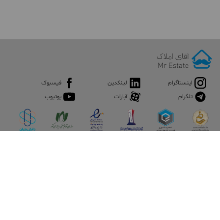
اینستاگرام
لینکدین
فیسبوک
تلگرام
آپارات
یوتیوب
اپلیکیشن آقای املاک
آقای املاک؛ گوگل صنعت ساختمان و املاک ایران سوپراپلیکیشن را
نصب کنید و هر آنچه در بازار ملک نیاز دارید، یکجا در اختیار داشته
باشید.