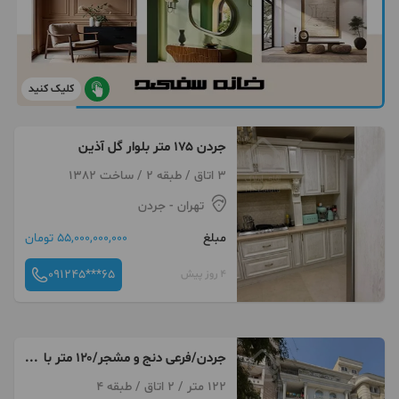
کلیک کنید
جردن ۱۷۵ متر بلوار گل آذین
3 اتاق / طبقه 2 / ساخت 1382
تهران
- جردن
مبلغ
55,000,000,000 تومان
091245***65
4 روز پیش
جردن/فرعی دنج و مشجر/۱۲۰ متر با
پلانی استثنایی
122 متر / 2 اتاق / طبقه 4