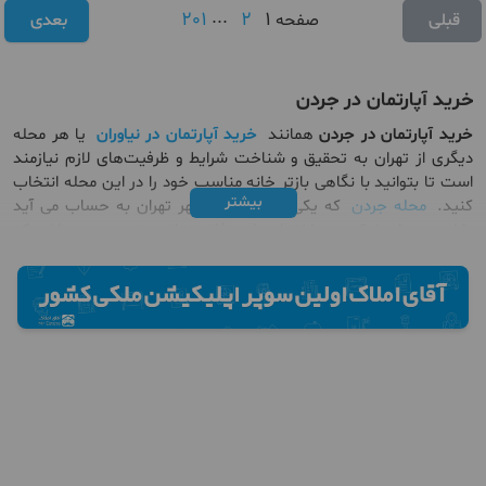
201
...
2
1
قبلی
صفحه
بعدی
خرید آپارتمان در جردن
خرید آپارتمان در جردن
همانند
خرید آپارتمان در نیاوران
یا هر محله
دیگری از تهران به تحقیق و شناخت شرایط و ظرفیت‌های لازم نیازمند
است تا بتوانید با نگاهی بازتر خانه مناسب خود را در این محله انتخاب
بیشتر
کنید.
محله جردن
که یکی از مناطق بالاشهر تهران به حساب می آید
دارای برج‌های لوکس، ساختمان‌ها و دفاتر تجاری متعددی می باشد که
نه‌تنها باعث افزایش جمعیت، بلکه موجب افزایش ترافیک نیز شده
است. قیمت آپارتمان در جردن بالا است، محبوبیت این محله به قدری
است که حتی ترافیک سنگین نیز تاثیری در کاهش قیمت املاک
آن نداشته است. جردن به‌عنوان یکی از محله‌های اعیان‌نشین تهران
شناخته می‌شود و دارای
پنت هاوس
های لاکچری بسیاری نیز هست.
در نتیجه اگر قصد خرید آپارتمان در جردن یا
اجاره آپارتمان در جردن
را
دارید، باید بودجه زیادی را مد در نظر خود قرار بدهید.
خانه های ويلايی در اين محله به وفور دیده می شود، كه در هركدام از
آنها دارای امكانات بسیار عالی می باشند. قيمت هر مترمربع زمين در اين
محله بسيار بالاست و به طور مشابه قيمت هر واحد آپارتمان نيز