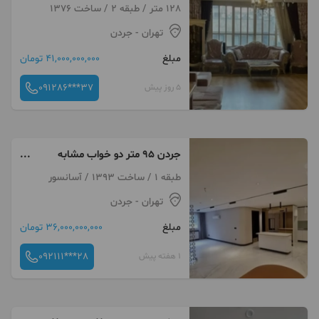
چیدمان نور جنوب
128 متر / طبقه 2 / ساخت 1376
تهران
- جردن
مبلغ
41,000,000,000 تومان
091286***37
5 روز پیش
جردن ۹۵ متر دو خواب مشابه
نوساز
طبقه 1 / ساخت 1393 / آسانسور
تهران
- جردن
مبلغ
36,000,000,000 تومان
092111***28
1 هفته پیش