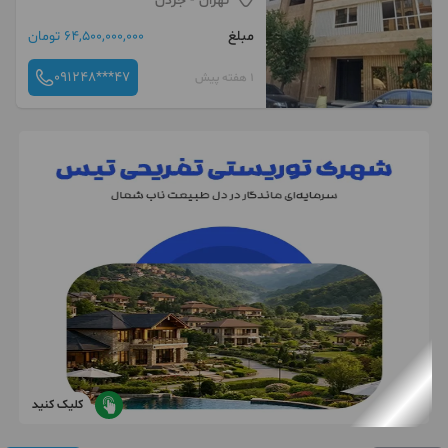
تهران
- جردن
مبلغ
64,500,000,000 تومان
091248***47
1 هفته پیش
کلیک کنید