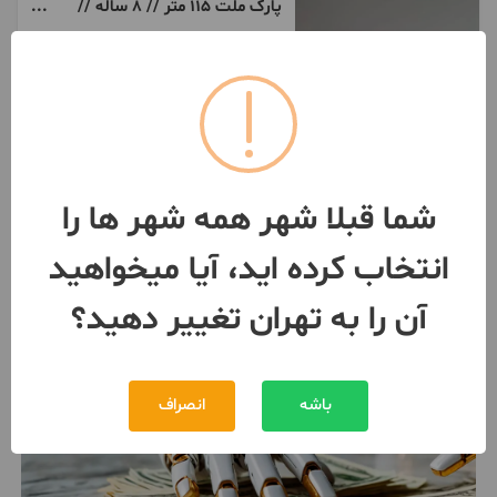
پارک ملت 115 متر // 8 ساله //
روبه آفتاب
115 متر / 2 اتاق / طبقه 3
تهران
- جردن
مبلغ
48,000,000,000 تومان
091209***72
1 هفته پیش
شما قبلا شهر همه شهر ها را
انتخاب کرده اید، آیا میخواهید
آن را به تهران تغییر دهید؟
باشه
انصراف