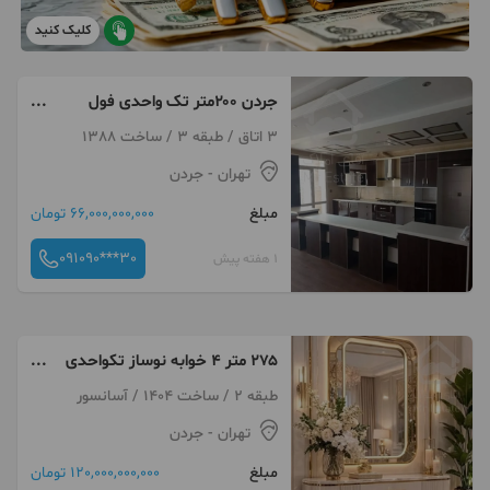
کلیک کنید
جردن ۲۰۰متر تک واحدی فول
امکانات تراس های وسیع
3 اتاق / طبقه 3 / ساخت 1388
تهران
- جردن
مبلغ
66,000,000,000 تومان
091090***30
1 هفته پیش
۲۷۵ متر ۴ خوابه نوساز تکواحدی
۳ پارکینگ باکس
طبقه 2 / ساخت 1404 / آسانسور
تهران
- جردن
مبلغ
120,000,000,000 تومان