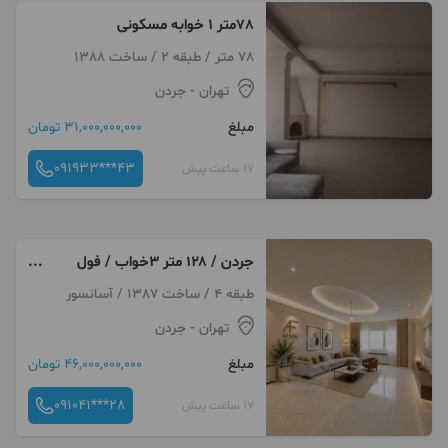
78متر 1 خوابه مسکونی
78 متر / طبقه 2 / ساخت 1388
تهران
- جردن
مبلغ
31,000,000,000 تومان
091933***43
17 ساعت پیش
جردن / ۱۲۸ متر ۳خواب / فول
بازسازی
طبقه 4 / ساخت 1387 / آسانسور
تهران
- جردن
مبلغ
46,000,000,000 تومان
091041***28
17 ساعت پیش