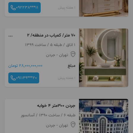
092238***11
1 هفته پیش
۷۰ متر/ کمیاب در منطقه/ ۲
پارکینگ
1 اتاق / طبقه 5 / ساخت 1399
تهران
- جردن
مبلغ
28,000,000,000 تومان
091149***20
1 هفته پیش
جردن ۳۰۰متر ۴ خوابه
طبقه 6 / ساخت 1390 / آسانسور
تهران
- جردن