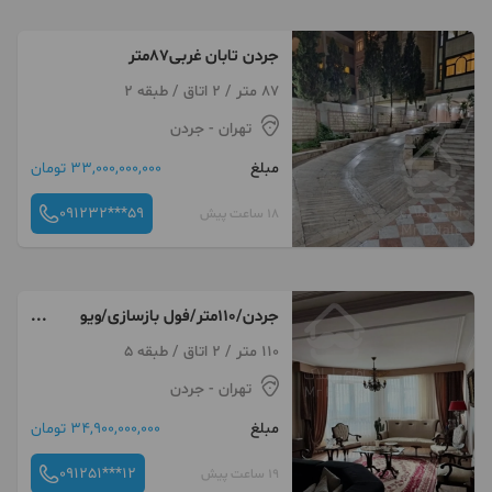
جردن تابان غربی87متر
87 متر / 2 اتاق / طبقه 2
تهران
- جردن
مبلغ
33,000,000,000 تومان
091232***59
18 ساعت پیش
جردن/110متر/فول بازسازی/ویو
مشجر/آماده سکونت
110 متر / 2 اتاق / طبقه 5
تهران
- جردن
مبلغ
34,900,000,000 تومان
091251***12
19 ساعت پیش