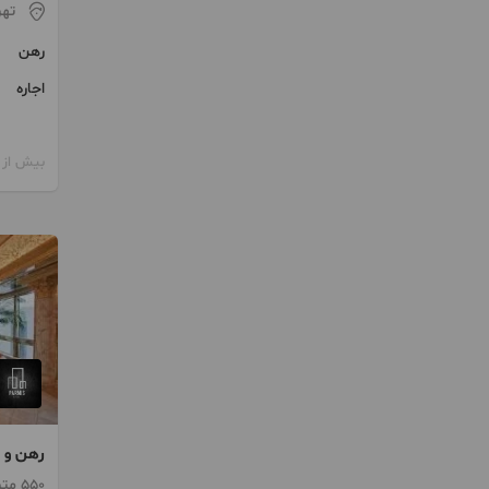
تهر
رهن
اجاره
بیش از 12 ماه پیش
منطقه 1 ویو ابدی 4 خواب
550 متر / طبقه 12 / ساخت 1399