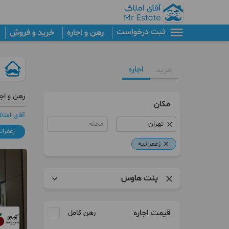
ثبت درخواست
رهن و اجاره
خرید و فروش
اجاره
خرید
رهن و اج
مکان
آقای املا
محله
زعفران
زعفرانیه
پنت هاوس
آپارتمان
قیمت اجاره
رهن کامل
برج