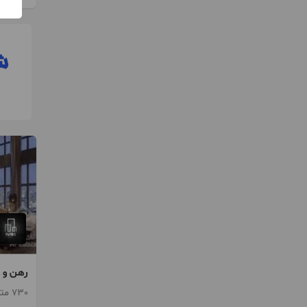
خواب در
730 متر / طبقه 11 / ساخت 1401