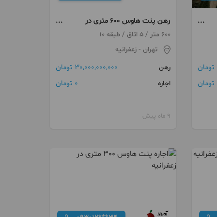
رهن پنت هاوس 600 متری در
زعفرانیه
600 متر / 5 اتاق / طبقه 10
تهران
- زعفرانیه
30,000,000,000 تومان
رهن
ن
0 تومان
اجاره
9 ماه پیش