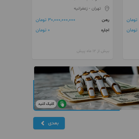
تهران
- زعفرانیه
30,000,000,000 تومان
رهن
ن
0 تومان
اجاره
بیش از 12 ماه پیش
کلیک کنید
بعدی