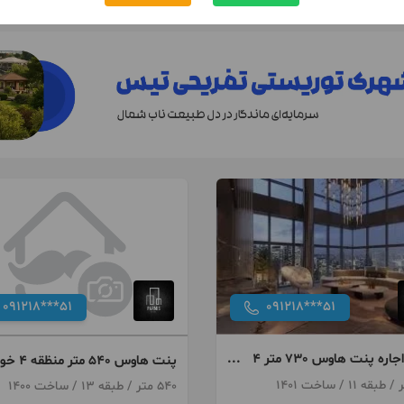
091218***51
091218***51
رهن و اجاره پنت هاوس 730 متر 4
پنت هاوس 540 متر 
 نیاوران
منطقه 1
540 متر / طبقه 13 / ساخت 1400