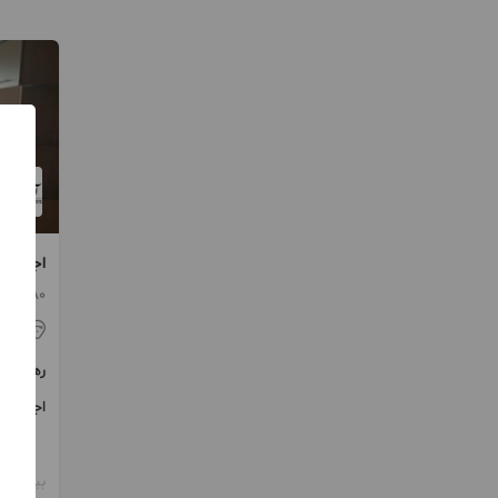
زعفرانیه
380 متر / 3 اتاق / طبقه 13
تهر
رهن
اجاره
بیش از 12 ماه پیش