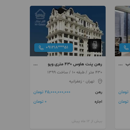
091218***51
نظقه 4 خواب
رهن پنت هاوس 430 متری ویو
ابدی 3 خواب
430 متر / طبقه 10 / ساخت 1399
تهران
- زعفرانیه
25,000,000,000 تومان
رهن
ن
0 تومان
اجاره
بیش از 12 ماه پیش