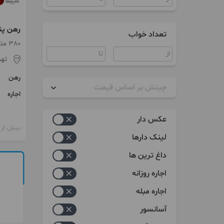
تعداد خواب
زعفرانیه
380 متر / 4 اتاق / طبقه 13
تهر
رهن
چینش بر اساس قیمت
اجاره
زیاد به کم
عکس دار
بیش از 12 ماه پیش
کم به زیاد
لینک دارها
داغ ترین ها
اجاره روزانه
اجاره مبله
آسانسور