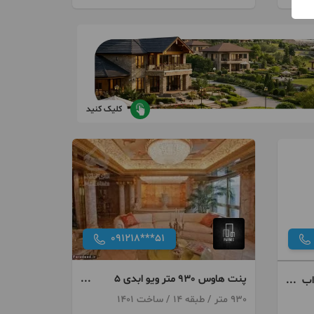
کلیک کنید
091218***51
پنت هاوس 930 متر ویو ابدی 5
منظقه 4 خواب
خواب منطقه 1
930 متر / طبقه 14 / ساخت 1401