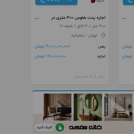
093012***34
اجاره پنت هاوس 300 متری در
زعفرانیه
300 متر / 3 اتاق / طبقه 17
تهران
- زعفرانیه
4,000,000,000 تومان
رهن
ن
120,000,000 تومان
اجاره
بیش از 12 ماه پیش
کلیک کنید