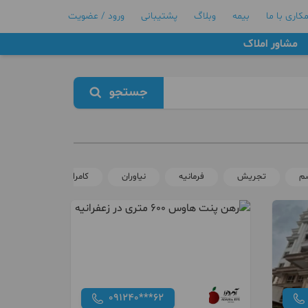
کاری با ما
بیمه
وبلاگ
پشتیبانی
ورود / عضویت
مشاور املاک
جستجو
سم
تجریش
فرمانیه
نیاوران
کامرانیه
الهیه
091240***62