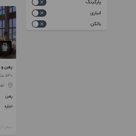
پارکینگ
انباری
بالکن
خواب در
530 متر / طبقه 9 / ساخت 1399
تهر
رهن
اجاره
بیش از 12 ماه پیش