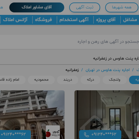
همه شهرها
ثبت آگهی
آقای مشاور املاک
هم
مشاغل
آقای پروژه
آگهی استخدام
فروشگاه
آژانس املاک
اره پنت هاوس در زعفرانیه
ک
/
اجاره پنت هاوس در تهران
/
زعفرانیه
یه
ولنجک
درکه
دربند
محمودیه
امام زاده قا
091240***62
091240***62