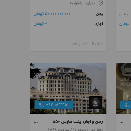
تهران
- زعفرانیه
50,000,000,000 تومان
رهن
0 تومان
ن
اجاره
بیش از 12 ماه پیش
091218***51
رهن و اجاره پنت هاوس 550
مترزعفرانیه ویو ابدی 4 خواب
550 متر / طبقه 10 / ساخت 1398