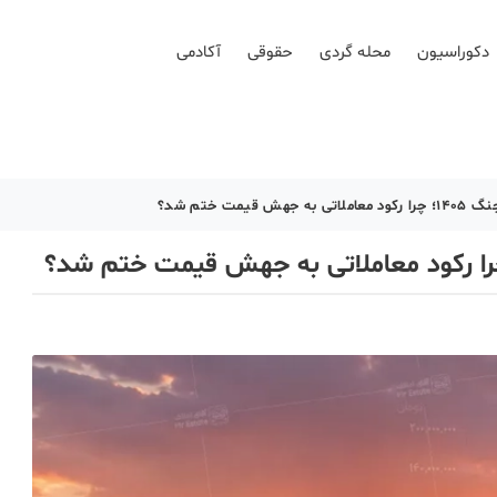
دکوراسیون
محله گردی
حقوقی
آکادمی
یمت ختم شد؟