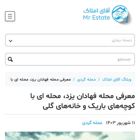
وبلاگ
دسته بندی
آقای مشاور املاک
آموزش املاک
دکوراسیون
آکادمی آقای املاک
محله گردی
آموزش املاک
حقوقی
آکادمی
آموزش پلتفرم آقای املاک
وبلاگ آقای املاک
/
محله گردی
/
معرفی محله فهادان یزد، محله ای با کوچه‌
ورود
اخبار مسکن
معرفی محله فهادان یزد، محله ای با
تحلیل مسکن
کوچه‌های باریک و خانه‌های گلی
حقوقی
11 شهریور 1403
محله گردی
دانستنی