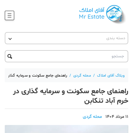
وبلاگ
دسته بندی
آقای مشاور املاک
آموزش املاک
دکوراسیون
آکادمی آقای املاک
محله گردی
آموزش املاک
حقوقی
آکادمی
آموزش پلتفرم آقای املاک
وبلاگ آقای املاک
/
محله گردی
/
راهنمای جامع سکونت و سرمایه گذاری در خ
ورود
اخبار مسکن
راهنمای جامع سکونت و سرمایه گذاری در
تحلیل مسکن
خرم آباد تنکابن
حقوقی
11 مرداد 1404
محله گردی
دانستنی