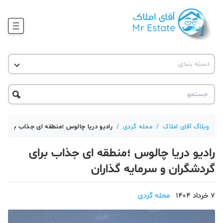
وبلاگ
دسته بندی
آقای مشاور املاک
آموزش املاک
دکوراسیون
آکادمی آقای املاک
محله گردی
آموزش املاک
حقوقی
آکادمی
آموزش پلتفرم آقای املاک
وبلاگ آقای املاک
/
محله گردی
/
رادیو دریا چالوس ؛منطقه ای جذاب برای گ
ورود
اخبار مسکن
رادیو دریا چالوس ؛منطقه ای جذاب برای
تحلیل مسکن
گردشگران و سرمایه گذاران
حقوقی
7 خرداد 1404
محله گردی
دانستنی