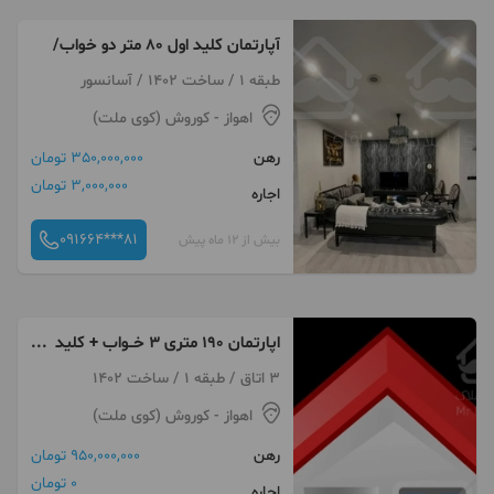
آپارتمان کلید اول ۸۰ متر دو خواب/
طبقه 1 / ساخت 1402 / آسانسور
اهواز
- کوروش (کوی ملت)
رهن
350,000,000 تومان
3,000,000 تومان
اجاره
091664***81
بیش از 12 ماه پیش
اپارتمان ۱۹۰ متری ۳ خــواب + کلید
اول + اقبال
3 اتاق / طبقه 1 / ساخت 1402
اهواز
- کوروش (کوی ملت)
رهن
950,000,000 تومان
0 تومان
اجاره