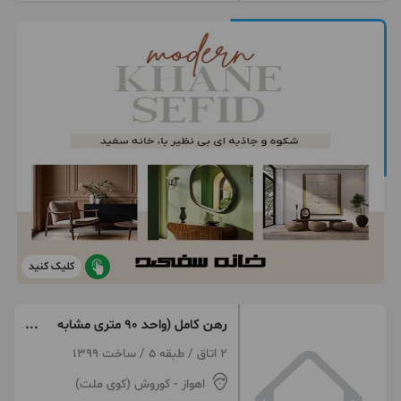
کلیک کنید
رهن کامل (واحد ۹۰ متری مشابه
کلید اول)زیتون
2 اتاق / طبقه 5 / ساخت 1399
اهواز
- کوروش (کوی ملت)