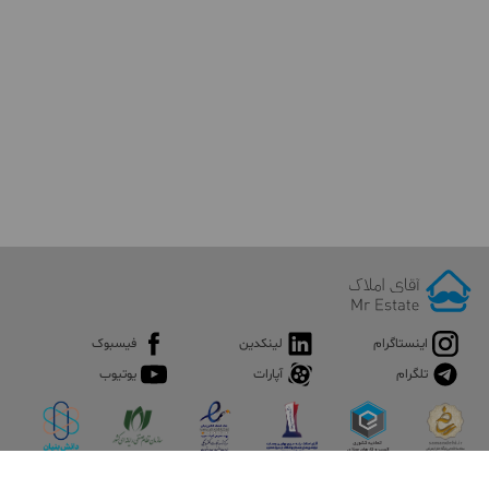
اینستاگرام
لینکدین
فیسبوک
تلگرام
آپارات
یوتیوب
اپلیکیشن آقای املاک