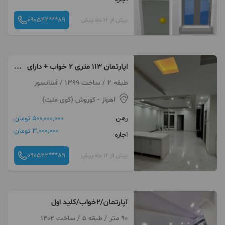
090542***89
بیش از 12 ماه پیش
اپارتمان ۱۱۳ متری ۲ خواب + دارای
کولر + اقبال
طبقه 2 / ساخت 1399 / آسانسور
اهواز
- کوروش (کوی ملت)
رهن
500,000,000 تومان
3,000,000 تومان
اجاره
090542***89
بیش از 12 ماه پیش
آپارتمان/۲خواب/کلید اول
90 متر / طبقه 5 / ساخت 1402