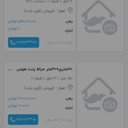
2 اتاق / طبقه 1 / ساخت 1401
اهواز
- کوروش (کوی ملت)
رهن
550,000,000 تومان
0 تومان
اجاره
091654***78
بیش از 12 ماه پیش
۱۲۰متری+۳۰متر حیاط پنت هوس
+ قلب اقبال
150 متر / 3 اتاق / طبقه 6
اهواز
- کوروش (کوی ملت)
رهن
900,000,000 تومان
100,000 تومان
اجاره
091208***08
بیش از 12 ماه پیش