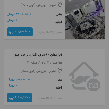
اهواز
- کوروش (کوی ملت)
رهن
420,000,000 تومان
0 تومان
اجاره
091652***18
بیش از 12 ماه پیش
آپارتمان ۹۰متری اقبال، واحد جلو
95 متر / 2 اتاق / طبقه 3
اهواز
- کوروش (کوی ملت)
رهن
400,000,000 تومان
0 تومان
اجاره
091408***00
بیش از 12 ماه پیش