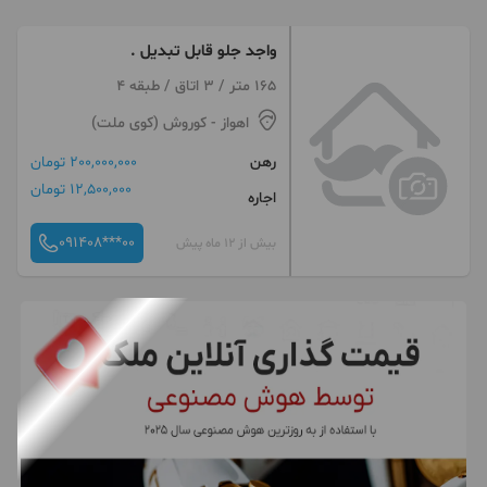
واجد جلو قابل تبدیل .
165 متر / 3 اتاق / طبقه 4
اهواز
- کوروش (کوی ملت)
رهن
200,000,000 تومان
12,500,000 تومان
اجاره
091408***00
بیش از 12 ماه پیش