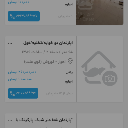
100,000 تومان
اجاره
099309***57
9 ماه پیش
اپارتمان دو خوابه/تخلیه/فول
بازسازی
65 متر / طبقه 2 / ساخت 1386
اهواز
- کوروش (کوی ملت)
رهن
260,000,000 تومان
1,000,000 تومان
اجاره
091665***96
بیش از 12 ماه پیش
آپارتمان ۱۰۵ متر شیک پارکینگ با
جای دو ماشین