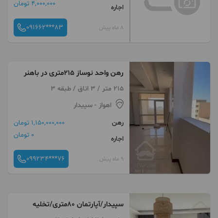
4,000,000 تومان
اجاره
091662***83
8 ماه پیش
رهن واحد نوساز 215متری در باهنر
215 متر / 3 اتاق / طبقه 3
اهواز
- سپیدار
رهن
1,150,000,000 تومان
0 تومان
اجاره
099234***76
9 ماه پیش
سپیدار/آپارتمان 80متری/تخلیه