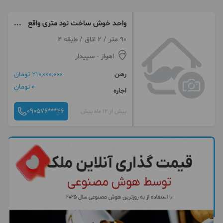
واحد خوش ساخت نود متری واقع
در سپیدار
90 متر / 2 اتاق / طبقه 4
اهواز
- سپیدار
رهن
210,000,000 تومان
0 تومان
اجاره
090576***46
بیش از 12 ماه پیش