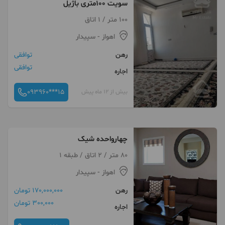
سویت 100متری باژیل
100 متر / 1 اتاق
اهواز
- سپیدار
رهن
توافقی
توافقی
اجاره
093960***15
بیش از 12 ماه پیش
چهارواحده شیک
80 متر / 2 اتاق / طبقه 1
اهواز
- سپیدار
رهن
170,000,000 تومان
300,000 تومان
اجاره