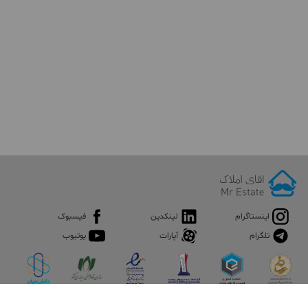
اینستاگرام
لینکدین
فیسبوک
تلگرام
آپارات
یوتیوب
اپلیکیشن آقای املاک