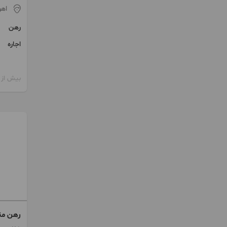
اهو
رهن
اجاره
بیش از 12 ماه پیش
رهن منا