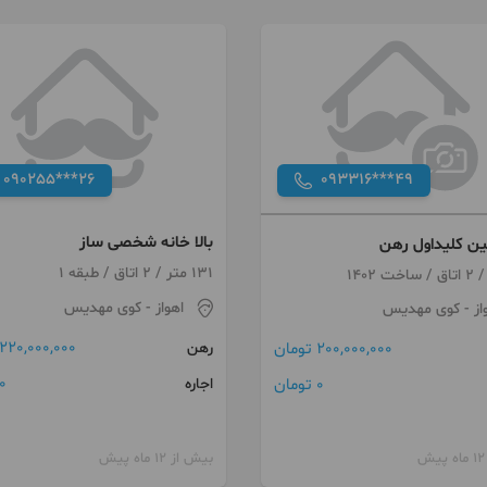
090255***26
093316***49
بالا خانه شخصی ساز
ن کلیداول رهن
131 متر / 2 اتاق / طبقه 1
اهواز
- کوی مهدیس
از
- کوی مهدیس
220,000,000 تومان
رهن
200,000,000 تومان
0 توما
0 تومان
اجاره
بیش از 12 ماه پیش