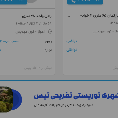
091637***87
091635***66
اجاره آپارتمان ۶۵ متری ۲ خوابه
رهن واحد ۶۸ متری
69 متر / 2 اتاق / طبقه 1
از
- کوی مهدیس
اهواز
- کوی مهدیس
توافقی
300,000,000 تومان
رهن
توافقی
0 توما
اجاره
بیش از 12 ماه پیش