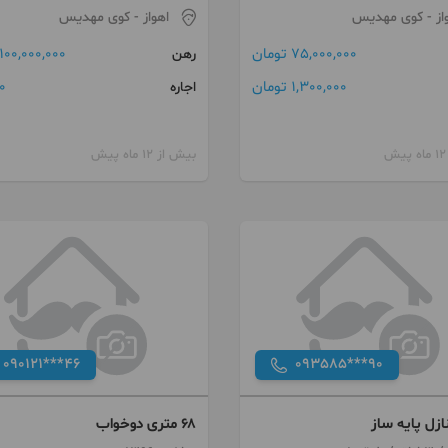
از
- کوی مهدیس
اهواز
- کوی مهدیس
75,000,000 تومان
100,000,000 تومان
رهن
1,300,000 تومان
0 توما
اجاره
بیش از 12 ماه پیش
090121***46
093585***90
زل پایه ساز
۶۸ متری دوخواب