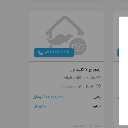
093621***45
رهن خ 7 کلید اول
65 متر / 2 اتاق / طبقه 1
اهواز
- کوی مهدیس
100,000,000 تومان
رهن
ن
0 تومان
اجاره
بیش از 12 ماه پیش