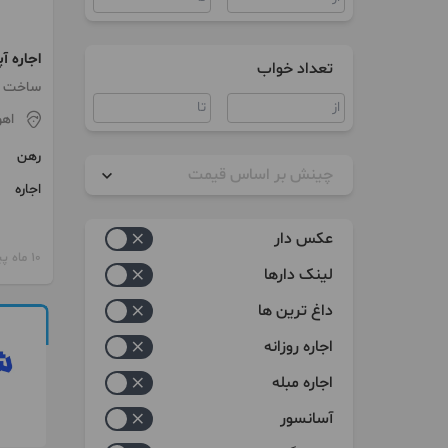
تعداد خواب
طبقه ۲ در کوی مهدیس
ساخت 1385
اهو
رهن
چینش بر اساس قیمت
اجاره
زیاد به کم
عکس دار
کم به زیاد
10 ماه پیش
لینک دارها
داغ ترین ها
اجاره روزانه
اجاره مبله
آسانسور