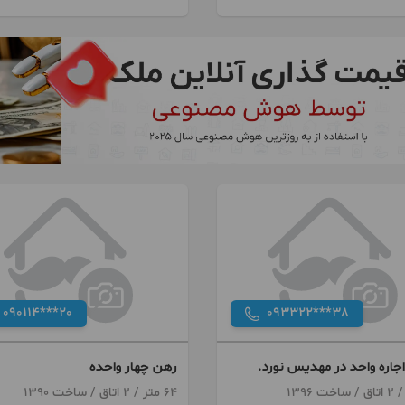
090114***20
093322***38
جاره واحد در مهدیس نورد.
رهن چهار واحده
64 متر / 2 اتاق / ساخت 1390