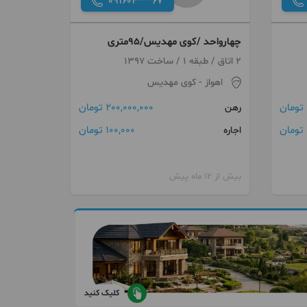
091604***67
چهارواحد /کوی مهدیس/۹۵متری
2 اتاق / طبقه 1 / ساخت 1397
اهواز
- کوی مهدیس
200,000,000 تومان
رهن
ن
100,000 تومان
اجاره
بیش از 12 ماه پیش
کلیک کنید