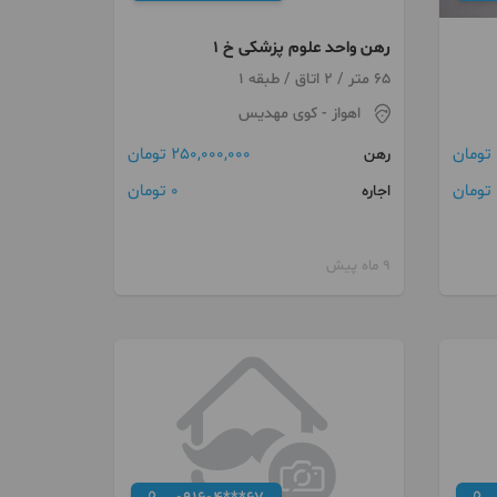
رهن واحد علوم پزشکی خ 1
65 متر / 2 اتاق / طبقه 1
اهواز
- کوی مهدیس
250,000,000 تومان
رهن
ن
0 تومان
اجاره
9 ماه پیش