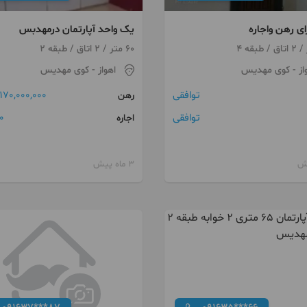
ای رهن واجاره
یک واحد آپارتمان درمهدبس
60 متر / 2 اتاق / طبقه 2
از
- کوی مهدیس
اهواز
- کوی مهدیس
توافقی
170,000,000 تومان
رهن
توافقی
0 توما
اجاره
3 ماه پیش