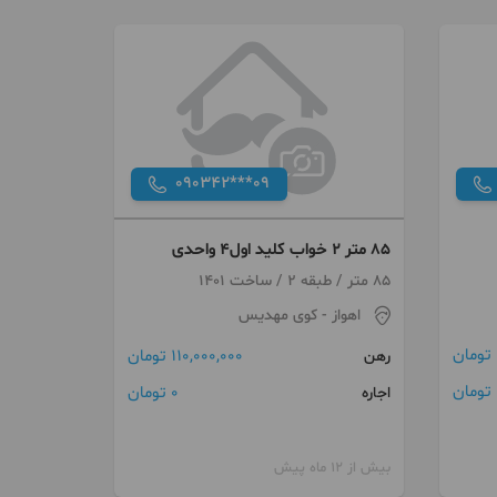
090342***09
85 متر 2 خواب کلید اول۴ واحدی
85 متر / طبقه 2 / ساخت 1401
اهواز
- کوی مهدیس
110,000,000 تومان
رهن
ن
0 تومان
اجاره
بیش از 12 ماه پیش