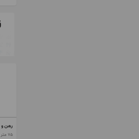
رهن و ا
75 متر / 2 اتاق / ساخت 1396