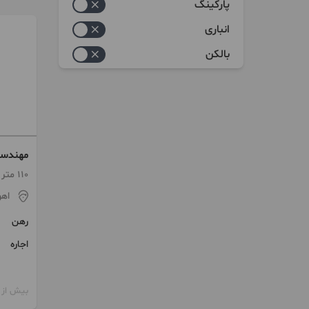
پارکینگ
انباری
بالکن
مهندسی
110 متر / 2 اتاق / ساخت 1402
اهو
رهن
اجاره
بیش از 12 ماه پیش