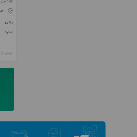
115 متر / 3 اتاق / طبقه 1
اهو
رهن
اجاره
بیش از 12 ماه پیش