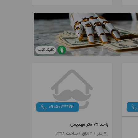
کلیک کنید
090501***24
واحد 79 متر مهدیس
79 متر / 2 اتاق / ساخت 1398