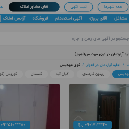
همه شهرها
ثبت آگهی
آقای مشاور املاک
هم
مشاغل
آقای پروژه
آگهی استخدام
فروشگاه
آژانس املاک
ره آپارتمان در کوی مهدیس(اهواز)
ک
/
اجاره آپارتمان در اهواز
/
کوی مهدیس
مهدیس
زیتون کارمندی
کیان آباد
گلستان
کوروش (کو
093560***80
090171***20