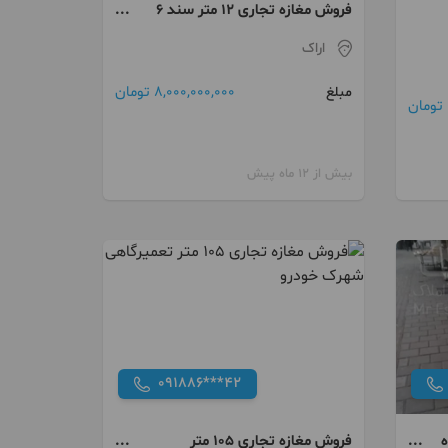
فروش مغازه تجاری ۱۲ متر سند ۶
دانگ خیابان ملک
اراک
8,000,000,000 تومان
مبلغ
بیش از 12 ماه پیش
091886***42
ده
فروش مغازه تجاری ۱۰۵ متر