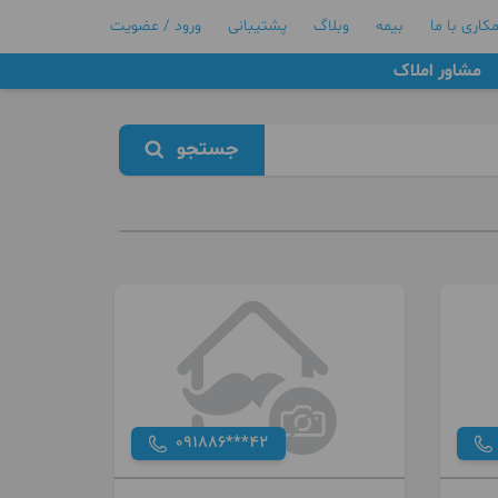
کاری با ما
بیمه
وبلاگ
پشتیبانی
ورود / عضویت
مشاور املاک
جستجو
091886***42