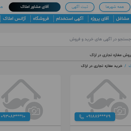
همه شهرها
ثبت آگهی
آقای مشاور املاک
هم
مشاغل
آقای پروژه
آگهی استخدام
فروشگاه
آژانس املاک
روش مغازه تجاری در اراک
ک
/
خرید مغازه تجاری در اراک
093083***10
091886***79