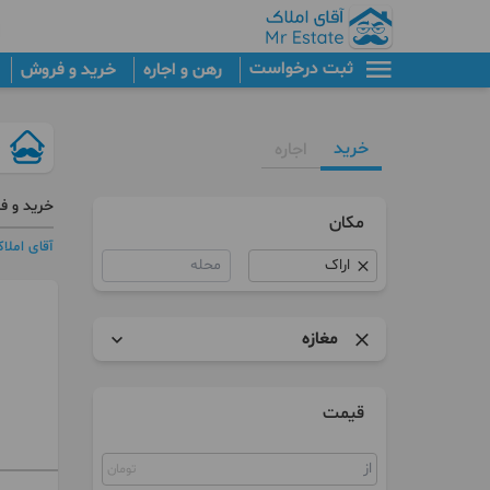
ثبت درخواست
رهن و اجاره
خرید و فروش
خرید
اجاره
خرید و ف
مکان
آقای املا
محله
مغازه
آپارتمان
قیمت
برج
تومان
کلنگی