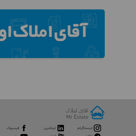
اینستاگرام
لینکدین
فیسبوک