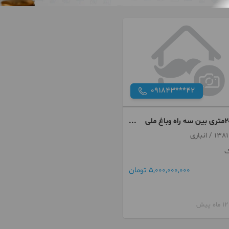
091843***42
مغازه ۲۰متری بین سه راه وباغ ملی
ک
5,000,000,000 تومان