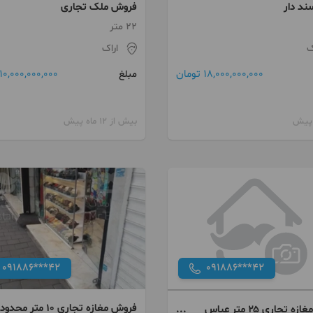
ند دار
فروش ملک تجاری
22 متر
ک
اراک
18,000,000,000 تومان
10,000,000,000 تومان
مبلغ
بیش از 12 ماه پیش
091886***42
091886***42
فروش مغازه تجاری ۱۰ متر محدو
فروش مغازه تجاری ۲۵ متر عباس