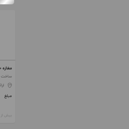
با
ساخت 1381 / انباری
ارا
مبلغ
بیش از 12 ماه پیش