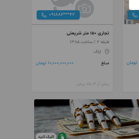
091886***42
تجاری ۱۵۰ متر شریعتی
طبقه 2 / ساخت 1385
اراک
10,000,000,000 تومان
مبلغ
بیش از 12 ماه پیش
کلیک کنید