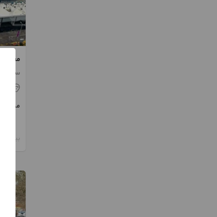
خودرو 
ساخت 1402
ارا
مبلغ
بیش از 12 ماه پیش