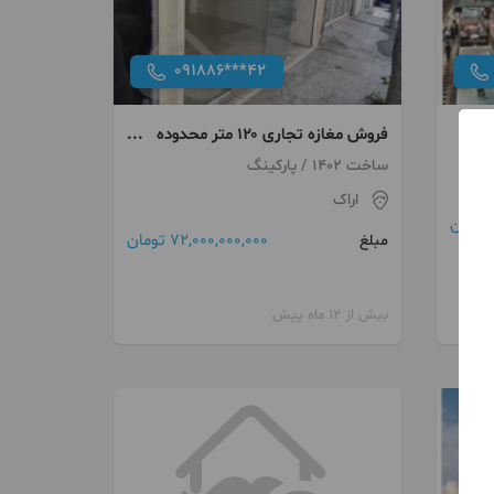
091886***42
فروش مغازه تجاری ۱۲۰ متر محدوده
عباس اباد
ساخت 1402 / پارکینگ
اراک
72,000,000,000 تومان
مبلغ
بیش از 12 ماه پیش