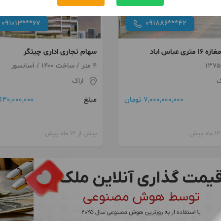
091013***67
091886***42
تری عباس اباد
سهام تجاری اداری چیتگر
4 متر / ساخت 1400 / آسانسور
ک
اراک
7,000,000,000 تومان
130,000,000 تومان
مبلغ
بیش از 12 ماه پیش