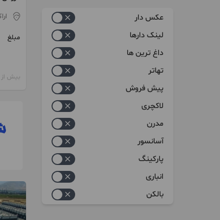
زیاد به کم
اباد سی
ارا
عکس دار
کم به زیاد
لینک دارها
مبلغ
داغ ترین ها
تهاتر
بیش از 12 ماه پیش
پیش فروش
لاکچری
مدرن
آسانسور
پارکینگ
انباری
بالکن