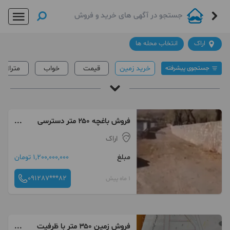
اراک
انتخاب محله ها
خرید زمین
قیمت
خواب
متراژ
جستجوی پیشرفته
خرید و فروش زمین در اراک
آقای املاک
/
خرید زمین در اراک
فروش باغچه ۲۵۰ متر دسترسی
عالی جاده تفرش اراک
قیمت
داغ ترین ها
لینک دار ها
اراک
مبلغ
1,200,000,000 تومان
091287***82
1 ماه پیش
فروش زمین ۳۵۰ متر با ظرفیت