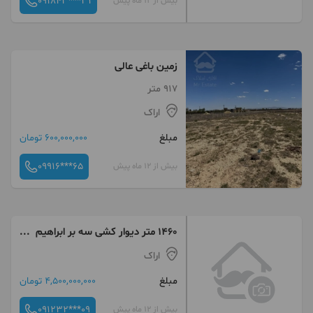
091843***31
بیش از 12 ماه پیش
زمین باغی عالی
917 متر
اراک
مبلغ
600,000,000 تومان
09916***65
بیش از 12 ماه پیش
۱۴۶۰ متر دیوار کشی سه بر ابراهیم
اباد اراک
اراک
مبلغ
4,500,000,000 تومان
091232***09
بیش از 12 ماه پیش