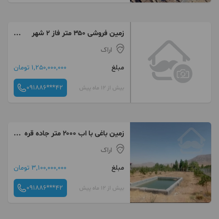
زمین فروشی ۳۵۰ متر فاز ۲ شهر
امیر کبیر
اراک
مبلغ
1,250,000,000 تومان
091886***42
بیش از 12 ماه پیش
زمین باغی با اب ۲۰۰۰ متر جاده قره
کهریز
اراک
مبلغ
3,100,000,000 تومان
091886***42
بیش از 12 ماه پیش