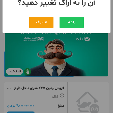
آن را به اراک تغییر دهید؟
باشه
انصراف
کلیک کنید
فروش زمین ۲۴۵ متری داخل طرح
نظم اباد ۲۴۹۸
اراک
مبلغ
4,000,000,000 تومان