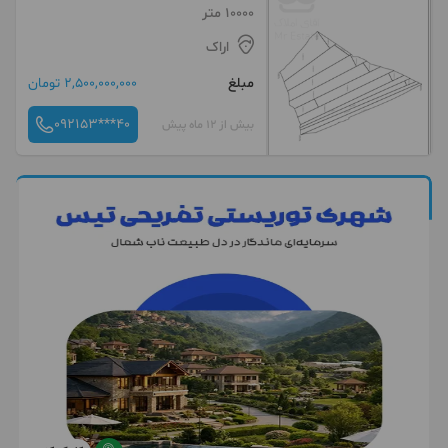
10000 متر
اراک
مبلغ
2,500,000,000 تومان
092153***40
بیش از 12 ماه پیش