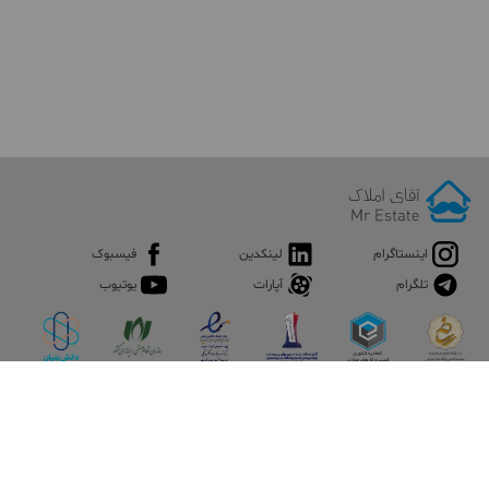
اینستاگرام
لینکدین
فیسبوک
تلگرام
آپارات
یوتیوب
اپلیکیشن آقای املاک
آقای املاک؛ گوگل صنعت ساختمان و املاک ایران سوپراپلیکیشن را
نصب کنید و هر آنچه در بازار ملک نیاز دارید، یکجا در اختیار داشته
باشید.