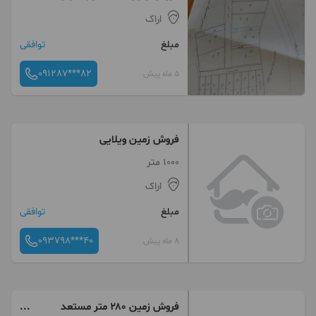
مجوز احداث بومگردی
اراک
مبلغ
توافقی
091287***82
5 ماه پیش
فروش زمین ویلایی
1000 متر
اراک
مبلغ
توافقی
093798***40
8 ماه پیش
فروش زمین ۲۸۰ متر مستعد