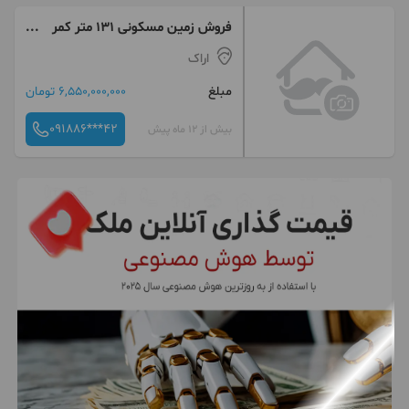
فروش زمین مسکونی ۱۳۱ متر کمر
بندی شمالی بازارچه الغدیر
اراک
مبلغ
6,550,000,000 تومان
091886***42
بیش از 12 ماه پیش