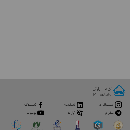
اینستاگرام
لینکدین
فیسبوک
تلگرام
آپارات
یوتیوب