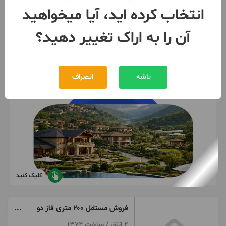
انتخاب کرده اید، آیا میخواهید
091886***42
بیش از 12 ماه پیش
آن را به اراک تغییر دهید؟
باشه
انصراف
کلیک کنید
فروش مستقل ۲۰۰ متری فاز دو
هپکو
2 اتاق / ساخت 1374