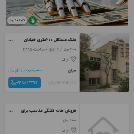
کلیک کنید
ملک مستقل 200متری خیابان
بهزیستی
200 متر / 4 اتاق / ساخت 1385
اراک
مبلغ
16,000,000,000 تومان
091886***62
بیش از 12 ماه پیش
فروش خانه کلنگی مناسب برای
ساخت و ساز
480 متر
اراک