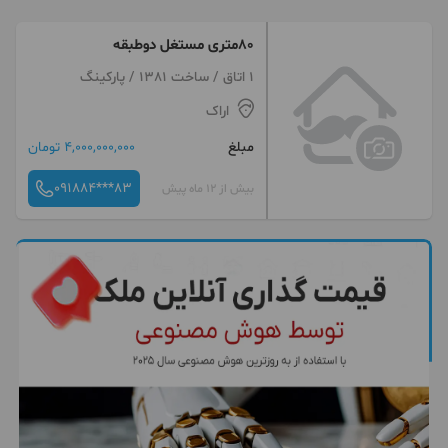
80متری مستغل دوطبقه
1 اتاق / ساخت 1381 / پارکینگ
اراک
مبلغ
4,000,000,000 تومان
091884***83
بیش از 12 ماه پیش