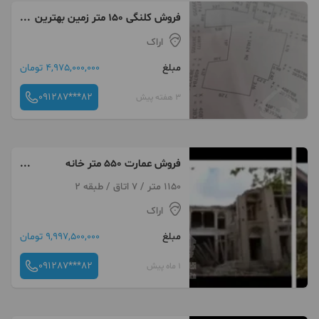
فروش کلنگی ۱۵۰ متر زمین بهترین
لوکیشن براصلی بازار تفرش
اراک
مبلغ
4,975,000,000 تومان
091287***82
3 هفته پیش
فروش عمارت ۵۵۰ متر خانه
ضیالشگر میرپنج در تفرش
1150 متر / 7 اتاق / طبقه 2
اراک
مبلغ
9,997,500,000 تومان
091287***82
1 ماه پیش