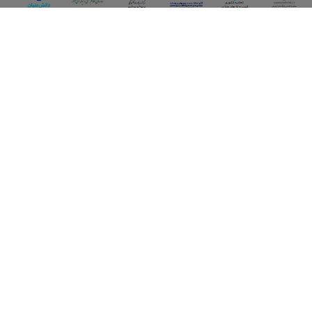
اپلیکیشن آقای املاک
آقای املاک؛ گوگل صنعت ساختمان و املاک ایران سوپراپلیکیشن را
نصب کنید و هر آنچه در بازار ملک نیاز دارید، یکجا در اختیار داشته
باشید.
تماس با ما
قوانین و مقررات
سوالات متداول
همکاری با ما
آقای مشاور املاک