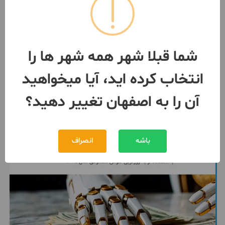
*آپارتمان دو خوابه ویو ابدی*
110 متر / طبقه 4 / ساخت 1388
اصفهان
- بیدآباد
شما قبلا شهر همه شهر ها را
مبلغ
3,700,000,000 تومان
انتخاب کرده اید، آیا میخواهید
091307***68
بیش از 12 ماه پیش
آن را به اصفهان تغییر دهید؟
باشه
انصراف