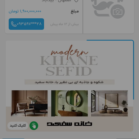
اصفهان
- بیدآباد
مبلغ
1,900,000,000 تومان
093597***28
بیش از 12 ماه پیش
کلیک کنید