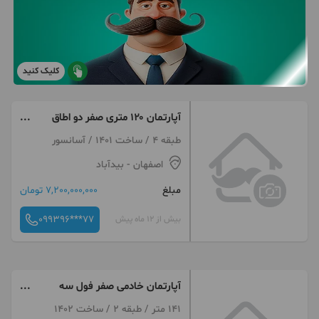
کلیک کنید
آپارتمان ۱۲۰ متری صفر دو اطاق
خوابه
طبقه 4 / ساخت 1401 / آسانسور
اصفهان
- بیدآباد
مبلغ
7,200,000,000 تومان
099396***77
بیش از 12 ماه پیش
آپارتمان خادمی صفر فول سه
خواب
141 متر / طبقه 2 / ساخت 1402