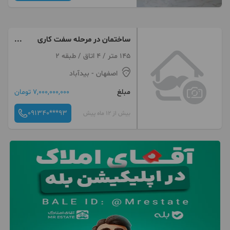
ساختمان در مرحله سفت کاری
واقع در خیابان مسجد سید
145 متر / 4 اتاق / طبقه 2
اصفهان
- بیدآباد
مبلغ
7,000,000,000 تومان
091340***93
بیش از 12 ماه پیش