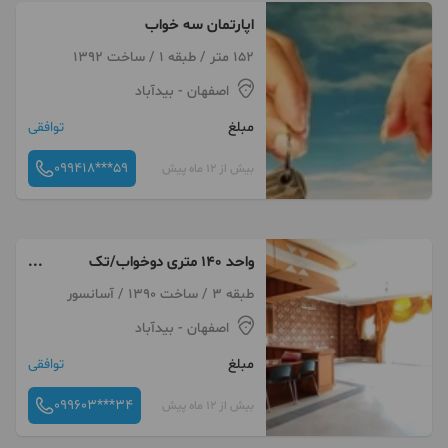
اپارتمان سه خواب
152 متر / طبقه 1 / ساخت 1392
اصفهان
- بیدآباد
مبلغ
توافقی
099418***59
بیش از 12 ماه پیش
واحد ۱۴۰ متری دوخواب/تک
واحدی/میرداماد
طبقه 3 / ساخت 1390 / آسانسور
اصفهان
- بیدآباد
مبلغ
توافقی
099603***34
بیش از 12 ماه پیش