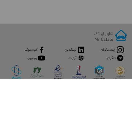
اینستاگرام
لینکدین
فیسبوک
تلگرام
آپارات
یوتیوب
اپلیکیشن آقای املاک
آقای املاک؛ گوگل صنعت ساختمان و املاک ایران سوپراپلیکیشن را
نصب کنید و هر آنچه در بازار ملک نیاز دارید، یکجا در اختیار داشته
باشید.