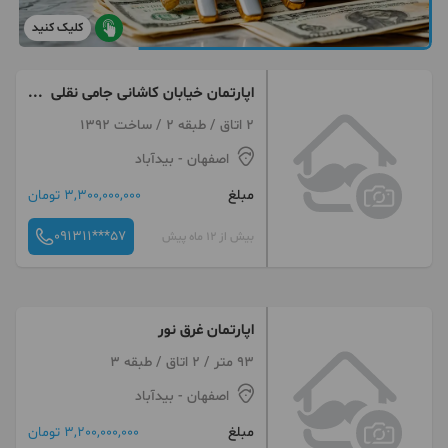
کلیک کنید
اپارتمان خیابان کاشانی جامی نقلی
۹۵ و ۷۵ متری
2 اتاق / طبقه 2 / ساخت 1392
اصفهان
- بیدآباد
مبلغ
3,300,000,000 تومان
091311***57
بیش از 12 ماه پیش
اپارتمان غرق نور
93 متر / 2 اتاق / طبقه 3
اصفهان
- بیدآباد
مبلغ
3,200,000,000 تومان