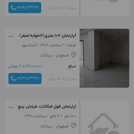
091386***76
بیش از 12 ماه پیش
آپارتمان ۱۰۷ متری/۲خوابه/صفر/
خام/باهنر
طبقه 1 / ساخت 1402 / آسانسور
اصفهان
- بیدآباد
مبلغ
2,889,000,000 تومان
091398***30
بیش از 12 ماه پیش
اپارتمان فول امکانات خیابان پنج
رمضان
100 متر / 2 اتاق / ساخت 1390
اصفهان
- بیدآباد