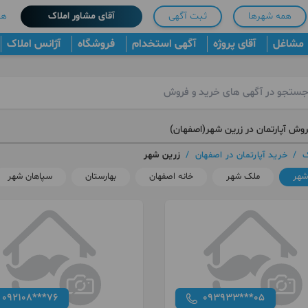
همه شهرها
ثبت آگهی
آقای مشاور املاک
هم
مشاغل
آقای پروژه
آگهی استخدام
فروشگاه
آژانس املاک
روش آپارتمان در زرین شهر(اصفهان)
ک
/
خرید آپارتمان در اصفهان
/
زرین شهر
شهر
ملک شهر
خانه اصفهان
بهارستان
سپاهان شهر
092108***76
093933***05