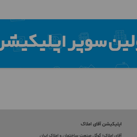
اپلیکیشن آقای املاک
آقای املاک؛ گوگل صنعت ساختمان و املاک ایران