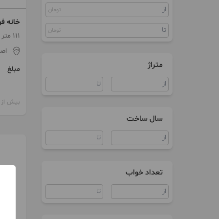
تومان
ویلا
خانه ف
مغازه
تومان
111 متر
اص
متراژ
مبلغ
بیش از 12 ماه پیش
سال ساخت
تعداد خواب