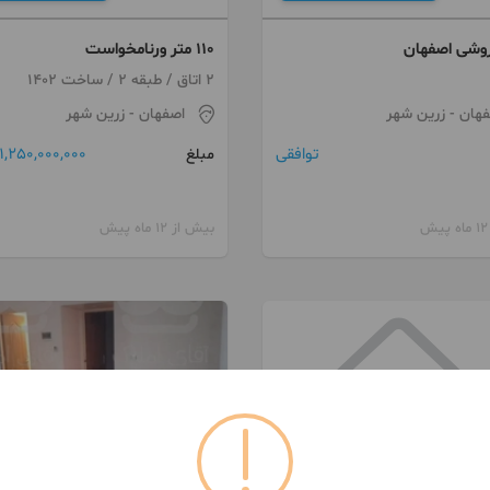
روشی اصفهان
۱۱۰ متر ورنامخواست
2 اتاق / طبقه 2 / ساخت 1402
فهان
- زرین شهر
اصفهان
- زرین شهر
توافقی
1,250,000,000 تومان
مبلغ
بیش از 12 ماه پیش
093656***37
093360***16