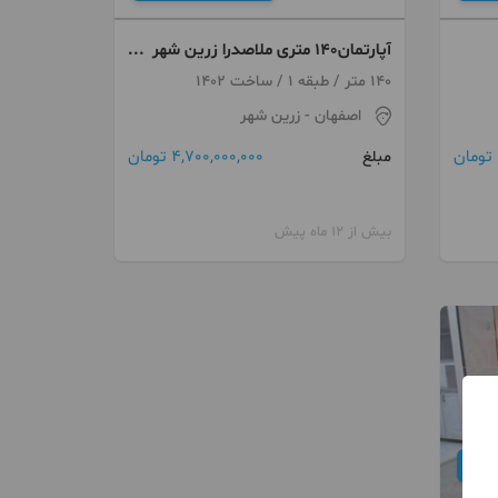
آپارتمان١٤٠ متری ملاصدرا زرین شهر
سه خواب نوساز
140 متر / طبقه 1 / ساخت 1402
اصفهان
- زرین شهر
4,700,000,000 تومان
مبلغ
بیش از 12 ماه پیش