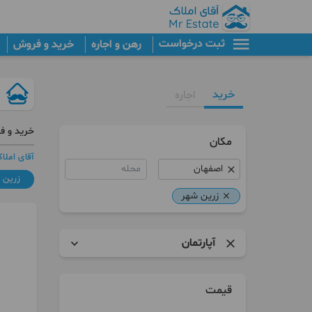
ثبت درخواست
رهن و اجاره
خرید و فروش
خرید
اجاره
خرید و ف
مکان
آقای املا
محله
زرین 
زرین شهر
آپارتمان
آپارتمان
قیمت
زمین