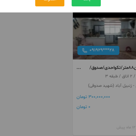
091929***28
آپارتمان88متر/تکواحدی/صدوق/
- زنبیل آباد (شهید صدوقی)
300,000,000 تومان
0 تومان