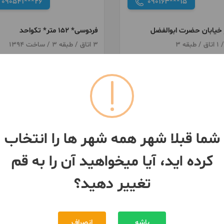
090541***26
090163***15
فردوسی* ۱۵۲ متر* تکواحد
3 اتاق / طبقه 3 / ساخت 1394
- زنبیل آباد (شهید صدوقی)
قم
- زنبیل آباد (شهید صدوقی)
250,000,000 تومان
700,000,000 تومان
رهن
1,000,000 تومان
1,000,000 تومان
اجاره
بیش از 12 ماه پیش
شما قبلا شهر همه شهر ها را انتخاب
کرده اید، آیا میخواهید آن را به قم
تغییر دهید؟
باشه
انصراف