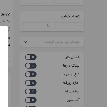
۷۷ متر خیابان حضرت ابوالفضل
تعداد خواب
80 متر / 1 اتاق / طبقه 3
قم
رهن
چینش بر اساس قیمت
اجاره
زیاد به کم
عکس دار
کم به زیاد
بیش از 12 ماه پیش
لینک دارها
داغ ترین ها
اجاره روزانه
اجاره مبله
آسانسور