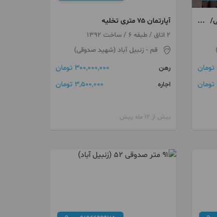
ردوسی/
آپارتمان ۷۵ متری تخلیه
2 اتاق / طبقه 6 / ساخت 1392
قم
- زنبیل آباد (شهید صدوقی)
300,000,000 تومان
رهن
ن
3,500,000 تومان
اجاره
بیش از 12 ماه پیش