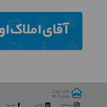
اینستاگرام
لینکدین
فیسبوک