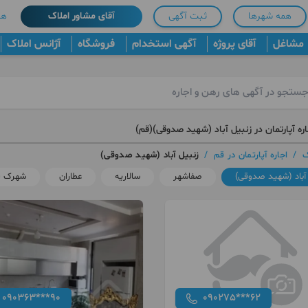
همه شهرها
ثبت آگهی
آقای مشاور املاک
هم
مشاغل
آقای پروژه
آگهی استخدام
فروشگاه
آژانس املاک
ره آپارتمان در زنبیل آباد (شهید صدوقی)(قم)
ک
/
اجاره آپارتمان در قم
/
زنبیل آباد (شهید صدوقی)
 آباد (شهید صدوقی)
صفاشهر
سالاریه
عطاران
شهرک 
090363***90
090275***62