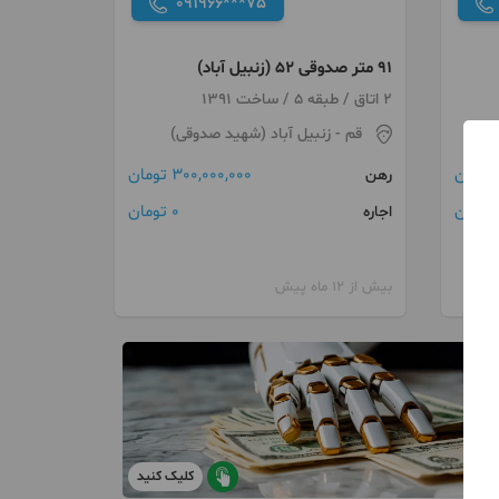
091966***75
۹۱ متر صدوقی ۵۲ (زنبیل آباد)
2 اتاق / طبقه 5 / ساخت 1391
قم
- زنبیل آباد (شهید صدوقی)
300,000,000 تومان
رهن
0 تومان
اجاره
بیش از 12 ماه پیش
کلیک کنید