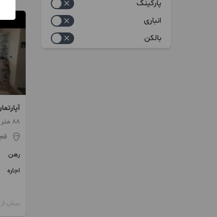
پارکینگ
انباری
بالکن
تخلیه15تیر
88 متر / 2 اتاق / طبقه 3
قم
رهن
اجاره
بیش از 12 ماه پیش