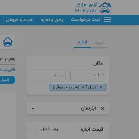
ثبت درخواست
رهن و اجاره
خرید و فروش
اجاره
خرید
رهن و اجا
مکان
آقای املا
محله
زنبیل
زنبیل آباد (شهید صدوقی)
آپارتمان
آپارتمان
قیمت اجاره
رهن کامل
ویلا