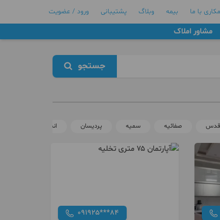
کاری با ما
بیمه
وبلاگ
پشتیبانی
ورود / عضویت
مشاور املاک
جستجو
قدس
صفائیه
سمیه
پردیسان
انسجام
حرم
091925***84