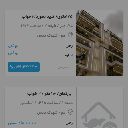
175متری/ کلید نخورد/3خواب
175 متر / طبقه 2 / ساخت 1404
قم
- شهرک قدس
رهن
توافقی
توافقی
اجاره
099023***13
11 ماه پیش
آپارتمان/ ۱۱۰ متر / ۲ خواب
طبقه 1 / ساخت 1395 / آسانسور
قم
- شهرک قدس
رهن
250,000,000 تومان