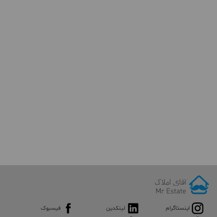
اینستاگرام
لینکدین
فیسبوک