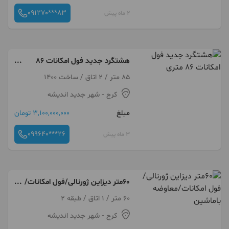
091270***83
2 ماه پیش
هشتگرد جدید فول امکانات ۸۶
متری
85 متر / 2 اتاق / ساخت 1400
کرج
- شهر جدید اندیشه
مبلغ
3,100,000,000 تومان
099640***26
3 ماه پیش
60متر دیزاین ژورنالی/فول امکانات/
معاوضه باماشین
60 متر / 1 اتاق / طبقه 2
کرج
- شهر جدید اندیشه