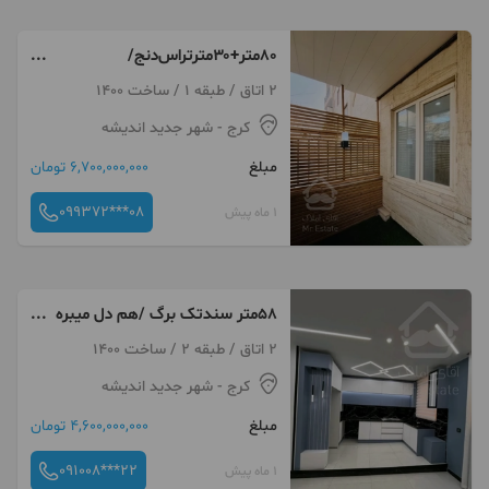
۸۰متر+۳۰متر‌تراس‌‌دنج/
سند‌تک‌برگ/غرب‌تهران
2 اتاق / طبقه 1 / ساخت 1400
کرج
- شهر جدید اندیشه
مبلغ
6,700,000,000 تومان
099372***08
1 ماه پیش
۵۸متر سندتک برگ /هم دل میبره
هم هوش
2 اتاق / طبقه 2 / ساخت 1400
کرج
- شهر جدید اندیشه
مبلغ
4,600,000,000 تومان
091008***22
1 ماه پیش