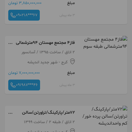
مبلغ
3,850,000,000 تومان
090218***67
3 ماه پیش
فاز۴ مجتمع مهستان ۹۴مترشمالی
طبقه سوم
2 اتاق / ساخت 1395 / آسانسور
کرج
- شهر جدید اندیشه
مبلغ
7,000,000,000 تومان
091987***46
3 ماه پیش
۷۲متر/پارکینگ/تراورتن/سالن
پرده خور/کم واحداندیشه
2 اتاق / طبقه 2 / ساخت 1399