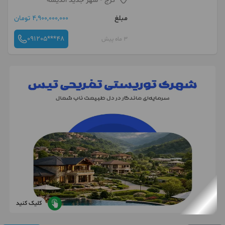
کرج
- شهر جدید اندیشه
مبلغ
4,900,000,000 تومان
091205***48
3 ماه پیش
کلیک کنید