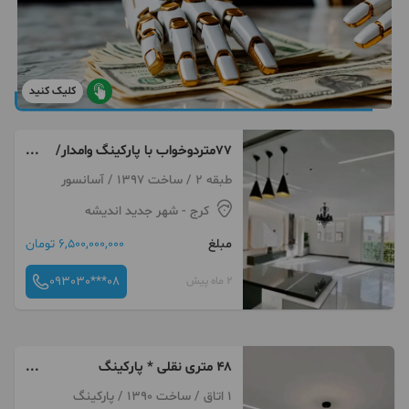
کلیک کنید
۷۷متردوخواب با پارکینگ وامدار/
غرق نور/روبنما
طبقه 2 / ساخت 1397 / آسانسور
کرج
- شهر جدید اندیشه
مبلغ
6,500,000,000 تومان
093030***08
2 ماه پیش
۴۸ متری نقلی * پارکینگ
اختصاصی * طبقه دوم
1 اتاق / ساخت 1390 / پارکینگ