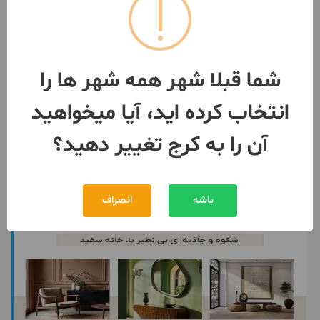
۷۵متر با ۱۵متر حیاط اختصاصی/
اسانسور سند تک برگ
2 اتاق / طبقه 2 / ساخت 1403
کرج
- شهر جدید اندیشه
شما قبلا شهر همه شهر ها را
مبلغ
5,850,000,000 تومان
انتخاب کرده اید، آیا میخواهید
093353***87
2 ماه پیش
آن را به کرج تغییر دهید؟
باشه
انصراف