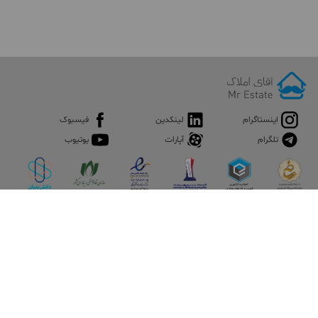
اینستاگرام
لینکدین
فیسبوک
تلگرام
آپارات
یوتیوب
اپلیکیشن آقای املاک
آقای املاک؛ گوگل صنعت ساختمان و املاک ایران سوپراپلیکیشن را
نصب کنید و هر آنچه در بازار ملک نیاز دارید، یکجا در اختیار داشته
باشید.