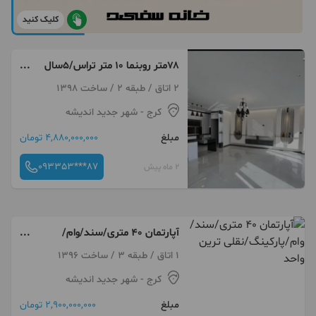
کلیک کنید
۷۸متر روبنما ۱۰ متر تراس/۵سال
ساخت/۶ واحد کلا
2 اتاق / طبقه 2 / ساخت 1398
کرج
- شهر جدید اندیشه
مبلغ
4,880,000,000 تومان
093353***87
2 ماه پیش
آپارتمان ۴۰ متری/سند/وام/
پارکینگ/نقلی ترین واحد
1 اتاق / طبقه 3 / ساخت 1396
کرج
- شهر جدید اندیشه
مبلغ
2,900,000,000 تومان