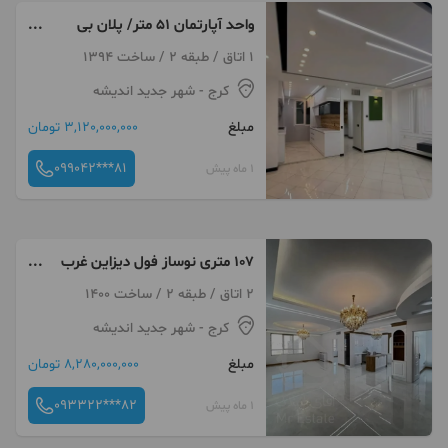
واحد آپارتمان ۵۱ متر/ پلان بی
نقص/آسانسور/p سندی
1 اتاق / طبقه 2 / ساخت 1394
کرج
- شهر جدید اندیشه
مبلغ
3,120,000,000 تومان
099042***81
1 ماه پیش
۱۰۷ متری نوساز فول دیزاین غرب
اندیشه غرب تهران
2 اتاق / طبقه 2 / ساخت 1400
کرج
- شهر جدید اندیشه
مبلغ
8,280,000,000 تومان
093322***82
1 ماه پیش