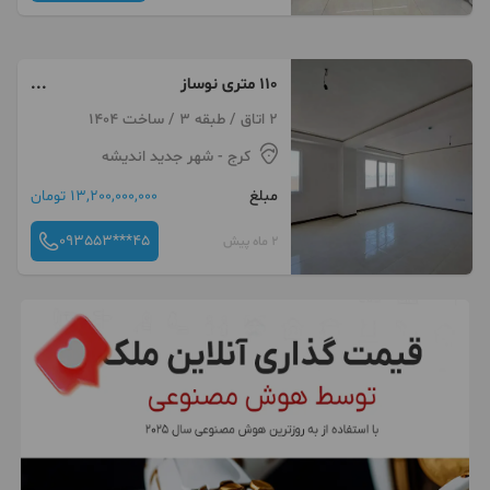
۱۱۰ متری نوساز
خام+اندیشه+سالن پرده خور+غرق
2 اتاق / طبقه 3 / ساخت 1404
نور
کرج
- شهر جدید اندیشه
مبلغ
13,200,000,000 تومان
093553***45
2 ماه پیش