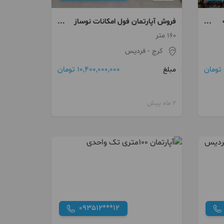
فروش آپارتمان فول امکانات نوساز
💠
شهرک ارم
160 متر
کرج
- فردیس
10,400,000,000 تومان
مبلغ
2 ماه پیش
093512***12