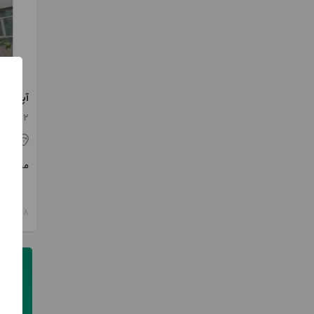
آپارتمان ۱۰۰ متری تک 
2 اتاق / طبقه 3 / ساخت 1392
کر
مبلغ
8 ماه پیش