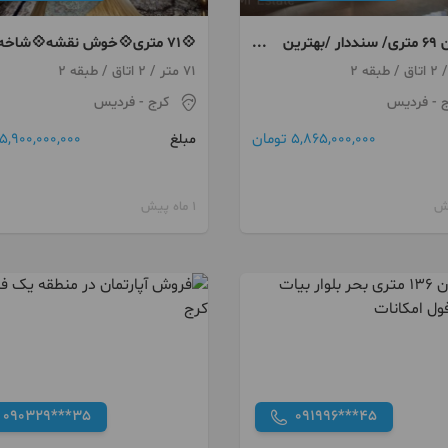
آپارتمان 69 متری/ سنددار /بهترین
💠71 متری💠خوش نقشه💠شاخه
 فردیس کرج
اصلی💠بازدید کن عاشقش میشی
71 متر / 2 اتاق / طبقه 2
ج
- فردیس
کرج
- فردیس
5,865,000,000 تومان
5,900,000,000 تومان
مبلغ
1 ماه پیش
090329***35
091996***45