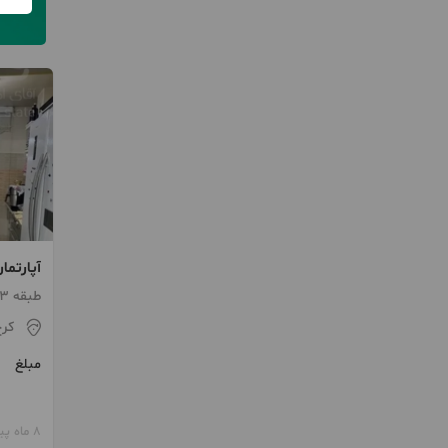
خ مخاب
طبقه 3 / ساخت 1396 / آسانسور
کر
مبلغ
8 ماه پیش