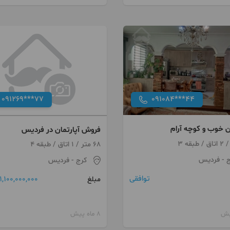
091269***77
091084***44
 خوب و کوچه آرام
فروش آپارتمان در فردیس
68 متر / 1 اتاق / طبقه 4
ج
- فردیس
کرج
- فردیس
توافقی
1,100,000,000 تومان
مبلغ
8 ماه پیش