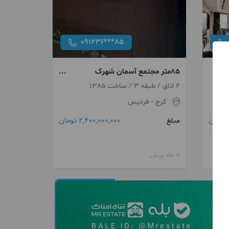
091236***85
۸۵متر مجتمع آسمان شهرک
ناز(معاوضه)
2 اتاق / طبقه 3 / ساخت 1385
کرج
- فردیس
2,400,000,000 تومان
مبلغ
8 ماه پیش