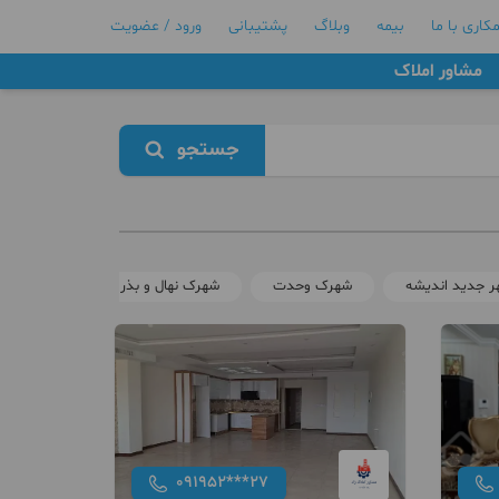
کاری با ما
بیمه
وبلاگ
پشتیبانی
ورود / عضویت
مشاور املاک
جستجو
ر جدید اندیشه
شهرک وحدت
شهرک نهال و بذر
اکبرآباد
091952***27