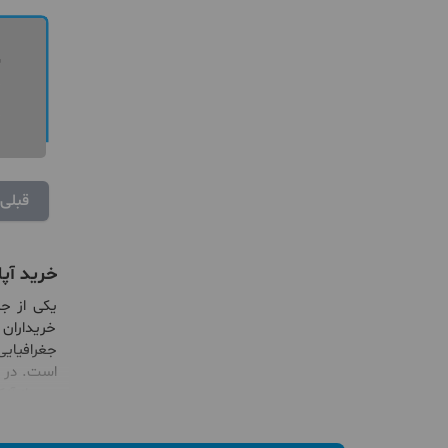
قبلی
خرید آپ
یکی از ج
خریداران
جغرافیایی
پس از آنکه در سال 1392 به شهر تبدیل شد دیگر جزء شه
اگر برای
خ
مقاصد محب