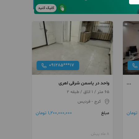
کلیک کنید
091285***17
واحد در یاسمن شرقی اهری
65 متر / 1 اتاق / طبقه 2
کرج
- فردیس
1,200,000,000 تومان
مبلغ
8 ماه پیش