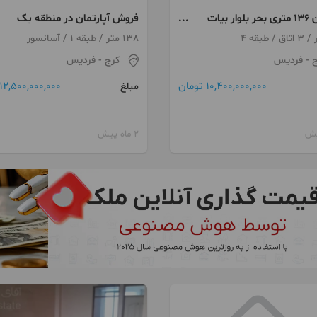
آپارتمان 136 متری بحر بلوار بیات
فروش آپارتمان در منطقه یک
فول امکانات
فردیس کرج
138 متر / طبقه 1 / آسانسور
ج
- فردیس
کرج
- فردیس
10,400,000,000 تومان
12,500,000,000 تومان
مبلغ
2 ماه پیش