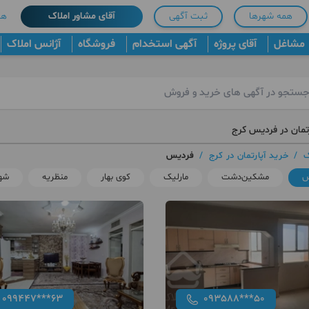
همه شهرها
ثبت آگهی
آقای مشاور املاک
هم
مشاغل
آقای پروژه
آگهی استخدام
فروشگاه
آژانس املاک
رتمان در فردیس کرج
ک
/
خرید آپارتمان در کرج
/
فردیس
س
مشکین‌دشت
مارلیک
کوی بهار
منظریه
شه
099447***63
093588***50