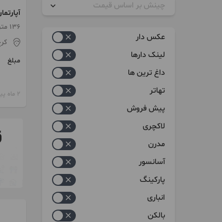
چینش بر اساس قیمت
سنددار 
زیاد به کم
136 متر / 3 اتاق / طبقه 4
عکس دار
کر
کم به زیاد
لینک دارها
مبلغ
داغ ترین ها
تهاتر
2 ماه پیش
پیش فروش
لاکچری
مدرن
آسانسور
پارکینگ
انباری
بالکن