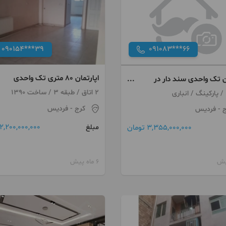
090154***39
091083***66
اپارتمان ۸۰ متری تک واحدی
ن تک واحدی سند دار در
2 اتاق / طبقه 3 / ساخت 1390
کرج
- فردیس
ج
- فردیس
2,200,000,000 تومان
3,355,000,000 تومان
مبلغ
6 ماه پیش