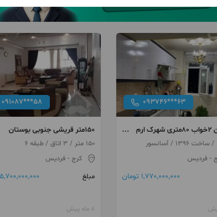
091087***58
093746***63
آپارتمان ۲خواب ۸۰متری شهرک ارم
150متر قریشی جنوبی بوستان
رات
چهارم
150 متر / 3 اتاق / طبقه 6
ج
- فردیس
کرج
- فردیس
1,770,000,000 تومان
5,700,000,000 تومان
مبلغ
8 ماه پیش