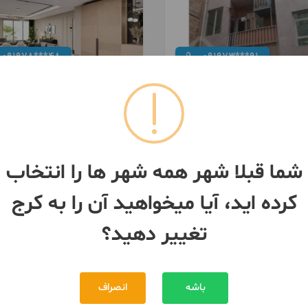
091978***48
091973***91
واحدی
150متری* شمالی نما* فول امکانات
150 متر / 3 اتاق / طبقه 4
ج
- فردیس
کرج
- فردیس
2,200,000,000 تومان
6,000,000,000 تومان
مبلغ
شما قبلا شهر همه شهر ها را انتخاب
کرده اید، آیا میخواهید آن را به کرج
8 ماه پیش
تغییر دهید؟
باشه
انصراف