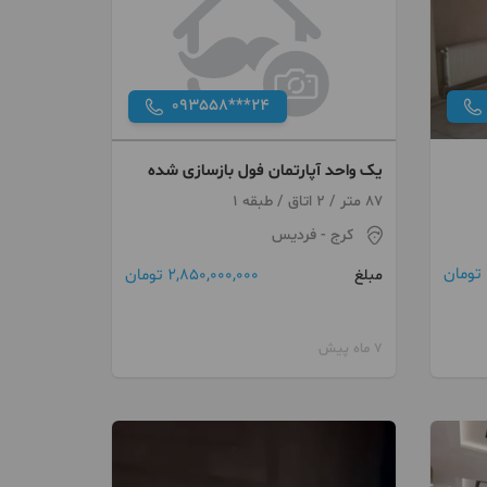
093558***24
یک واحد آپارتمان فول بازسازی شده
87 متر / 2 اتاق / طبقه 1
کرج
- فردیس
2,850,000,000 تومان
مبلغ
7 ماه پیش