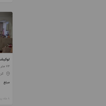
لوکیشن
74 متر / 2 اتاق / طبقه 3
کر
مبلغ
8 ماه پیش