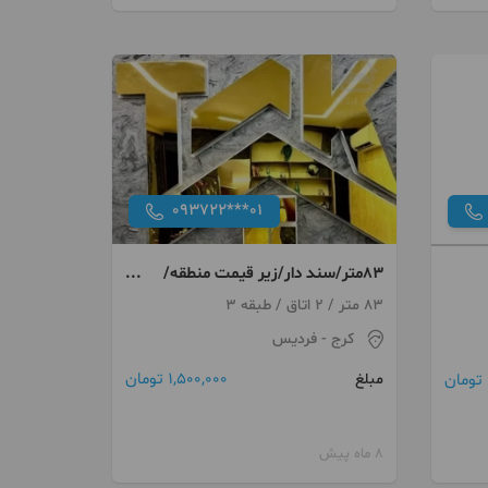
093722***01
83متر/سند دار/زیر قیمت منطقه/
بدون مشابه فوری
83 متر / 2 اتاق / طبقه 3
کرج
- فردیس
1,500,000 تومان
مبلغ
8 ماه پیش