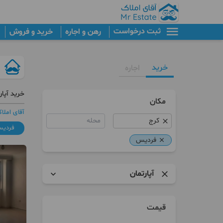
ثبت درخواست
رهن و اجاره
خرید و فروش
خرید
اجاره
خرید آپا
مکان
آقای املا
محله
فردی
فردیس
آپارتمان
آپارتمان
قیمت
برج