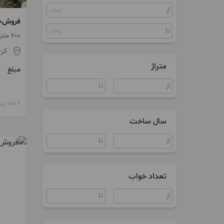
تومان
کلنگی
مستغلات
تومان
تجاری 
600 متر / 5 اتاق / طبقه 1
کر
زمین
متراژ
مبلغ
ویلا
آپارتمان اداری
2 ماه پیش
سند اداری
سال ساخت
مغازه
انبار
تعداد خواب