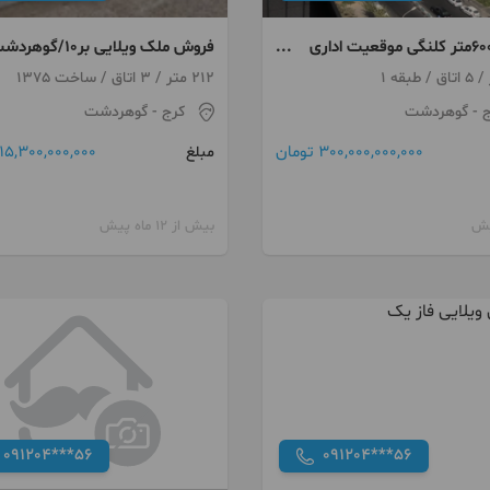
فروش600متر کلنگی موقعیت اداری
فروش ملک ویلایی بر10/گوهردشت
کرج گوهر دشت
212 متر / 3 اتاق / ساخت 1375
ج
- گوهردشت
کرج
- گوهردشت
300,000,000,000 تومان
15,300,000,000 تومان
مبلغ
بیش از 12 ماه پیش
091204***56
091204***56