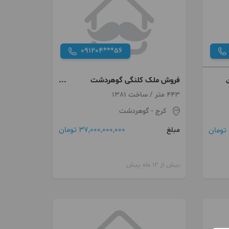
091204***56
فروش ملک کلنگی گوهردشت
جنوبی
443 متر / ساخت 1381
کرج
- گوهردشت
37,000,000,000 تومان
مبلغ
بیش از 12 ماه پیش