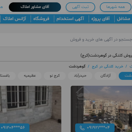
همه شهرها
ثبت آگهی
آقای مشاور املاک
هم
مشاغل
آقای پروژه
آگهی استخدام
فروشگاه
آژانس املاک
روش کلنگی در گوهردشت(کرج)
ک
/
خرید کلنگی در کرج
/
گوهردشت
دشت
آزادگان
حیدرآباد
کرج نو
عظیمیه
باغستا
091204***56
091921***04