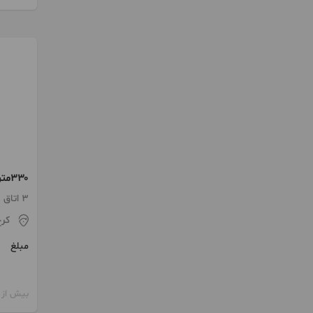
۳۳۰متری ویلایی
3 اتاق / طبقه 1 / ساخت 1370
کر
مبلغ
بیش از 12 ماه پیش