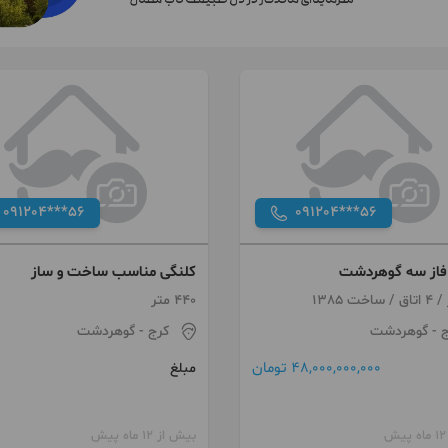
091204***56
091204***56
 فاز سه گوهردشت
کلنگی مناسب ساخت و ساز
440 متر
ج
- گوهردشت
کرج
- گوهردشت
48,000,000,000 تومان
مبلغ
بیش از 12 ماه پیش