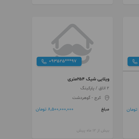
093525***97
ویلایی شیک ۲۵۴متری
2 اتاق / پارکینگ
کرج
- گوهردشت
8,500,000,000 تومان
مبلغ
بیش از 12 ماه پیش