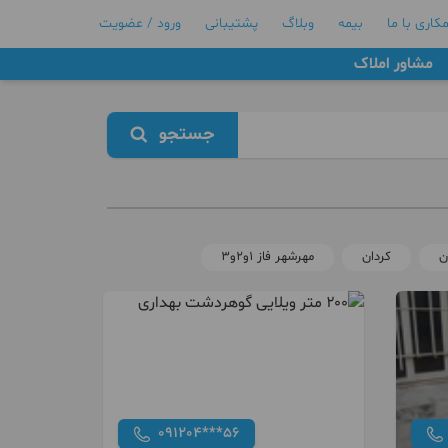
کاری با ما
بیمه
وبلاگ
پشتیبانی
ورود / عضویت
مشاور املاک
جستجو
ن
کردان
مهرشهر فاز ۱و۲و۳
091204***56