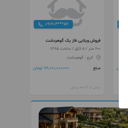
091204***56
فروش ویلایی فاز یک گوهردشت
600 متر / 5 اتاق / ساخت 1385
کرج
- گوهردشت
68,000,000,000 تومان
مبلغ
بیش از 12 ماه پیش