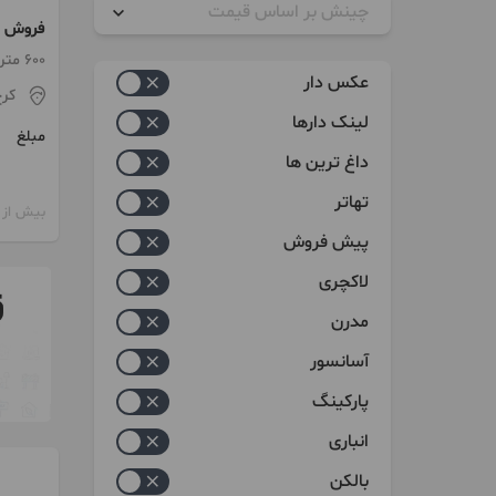
چینش بر اساس قیمت
فروش و
زیاد به کم
600 متر / ساخت 1376
عکس دار
کر
کم به زیاد
لینک دارها
مبلغ
داغ ترین ها
تهاتر
بیش از 12 ماه پیش
پیش فروش
لاکچری
مدرن
آسانسور
پارکینگ
انباری
بالکن