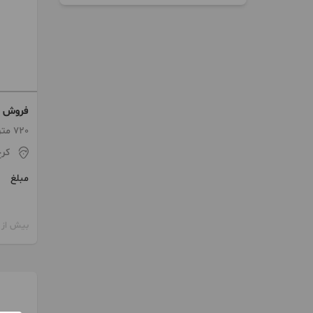
فروش و
720 متر / ساخت 1372
کر
مبلغ
بیش از 12 ماه پیش