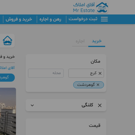
ثبت درخواست
رهن و اجاره
خرید و فروش
خرید
اجاره
خرید و ف
مکان
آقای املا
محله
گوهر
گوهردشت
کلنگی
آپارتمان
قیمت
برج