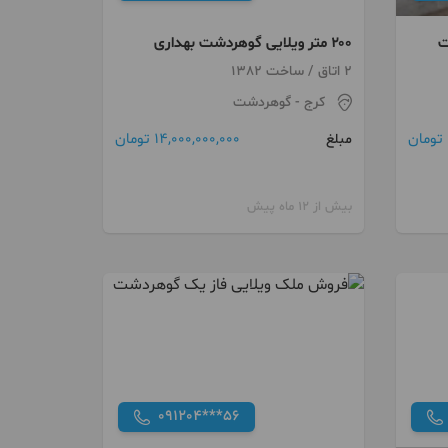
۲۰۰ متر ویلایی گوهردشت بهداری
2 اتاق / ساخت 1382
کرج
- گوهردشت
14,000,000,000 تومان
مبلغ
بیش از 12 ماه پیش
091204***56