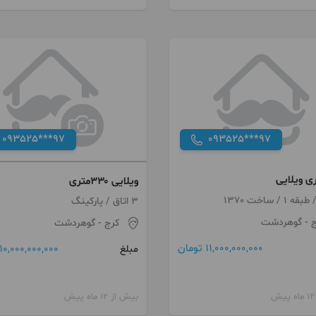
093525***97
093525***97
ویلایی ۳۳۰متری
3 اتاق / پارکینگ
ج
- گوهردشت
کرج
- گوهردشت
11,000,000,000 تومان
10,000,000,000 تومان
مبلغ
بیش از 12 ماه پیش