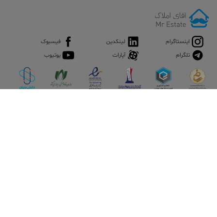
اینستاگرام
لینکدین
فیسبوک
تلگرام
آپارات
یوتیوب
اپلیکیشن آقای املاک
آقای املاک؛ گوگل صنعت ساختمان و املاک ایران سوپراپلیکیشن را
نصب کنید و هر آنچه در بازار ملک نیاز دارید، یکجا در اختیار داشته
باشید.
تماس با ما