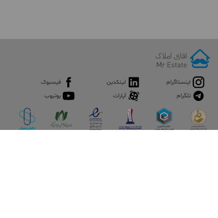
اینستاگرام
لینکدین
فیسبوک
تلگرام
آپارات
یوتیوب
اپلیکیشن آقای املاک
آقای املاک؛ گوگل صنعت ساختمان و املاک ایران سوپراپلیکیشن را
نصب کنید و هر آنچه در بازار ملک نیاز دارید، یکجا در اختیار داشته
باشید.