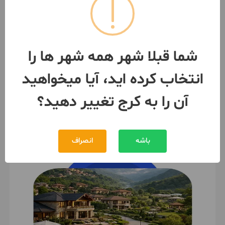
باغ ویلا۷۰۰متری فول امکانات
سهیلیه کردان اغلان تپه
140 متر / 2 اتاق / ساخت 1399
کرج
- مهرشهر فاز ۱و۲و۳
شما قبلا شهر همه شهر ها را
مبلغ
7,200,000,000 تومان
انتخاب کرده اید، آیا میخواهید
091240***14
بیش از 12 ماه پیش
آن را به کرج تغییر دهید؟
باشه
انصراف