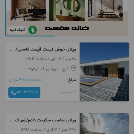
کلیک کنید
ویلای خوش قیمت.قیمت کاسبی/
سهیلیه
90 متر / 2 اتاق / ساخت 1404
کرج
- مهرشهر فاز ۱و۲و۳
مبلغ
4,200,000,000 تومان
091972***07
3 ماه پیش
ویلای مناسب سکونت دائم/شهرک
VIP/شهرک زعفرانیه
330 متر / 3 اتاق / ساخت 1398