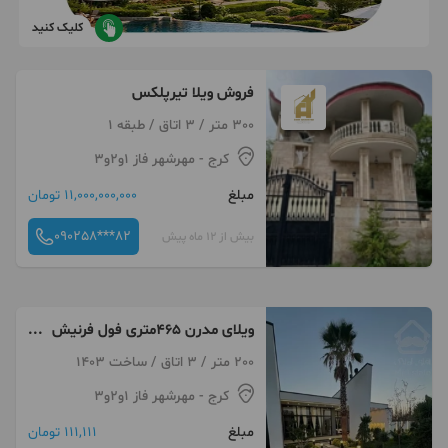
کلیک کنید
فروش ویلا تیرپلکس
300 متر / 3 اتاق / طبقه 1
کرج
- مهرشهر فاز ۱و۲و۳
مبلغ
11,000,000,000 تومان
090258***82
بیش از 12 ماه پیش
ویلای مدرن ۴۶۵متری فول فرنیش
کردان تهراندشت سرخاب
200 متر / 3 اتاق / ساخت 1403
کرج
- مهرشهر فاز ۱و۲و۳
مبلغ
111,111 تومان