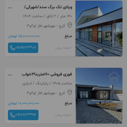
ویلای تک برگ سند/شهرکی/
سهیلیه/انشعابات کنتور
140 متر / 2 اتاق / ساخت 1404
کرج
- مهرشهر فاز ۱و۲و۳
مبلغ
15,000,000,000 تومان
091972***07
1 هفته پیش
فوری فروشی ۱۶۰متربنا۳خواب
سهیلیه کردان
ساخت 1405 / پارکینگ / انباری
کرج
- مهرشهر فاز ۱و۲و۳
مبلغ
10,000,000,000 تومان
091276***92
1 هفته پیش