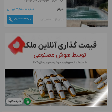
کرج
- مهرشهر فاز ۱و۲و۳
مبلغ
7,500,000,000 تومان
090441***06
بیش از 12 ماه پیش
کلیک کنید