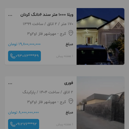
ویلا ۱۰۰۰ متر سند ۶دانگ کردان
سهیلیه شهرک زعفرانیه
170 متر / 2 اتاق / ساخت 1399
کرج
- مهرشهر فاز ۱و۲و۳
مبلغ
19,800,000,000 تومان
093073***49
1 هفته پیش
فوری
فروشی۵۰۰زمین۱۴۰متربناسندتک
2 اتاق / ساخت 1404 / پارکینگ
برگ سهیلیه کردان
کرج
- مهرشهر فاز ۱و۲و۳
مبلغ
8,000,000,000 تومان
091276***92
1 هفته پیش