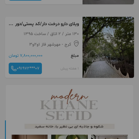
ویلای دارو درخت دار/کد پستی/دور
میدان اول زعفرانیه
130 متر / 2 اتاق / ساخت 1395
کرج
- مهرشهر فاز ۱و۲و۳
مبلغ
7,800,000,000 تومان
091972***07
1 هفته پیش