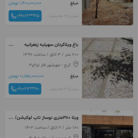
مبلغ
1,400,000,000 تومان
099012***25
بیش از 12 ماه پیش
باغ ویلاکردان سهیلیه زعفرانیه
چهارباغ/ تهاتر/خودرو
200 متر / 3 اتاق / ساخت 1397
کرج
- مهرشهر فاز ۱و۲و۳
مبلغ
10,850,000,000 تومان
090027***60
بیش از 12 ماه پیش
ویلا ۳۸۰متری نوساز تاپ لوکیشن/
کردان/تهراندشت
180 متر / 2 اتاق / ساخت 1402