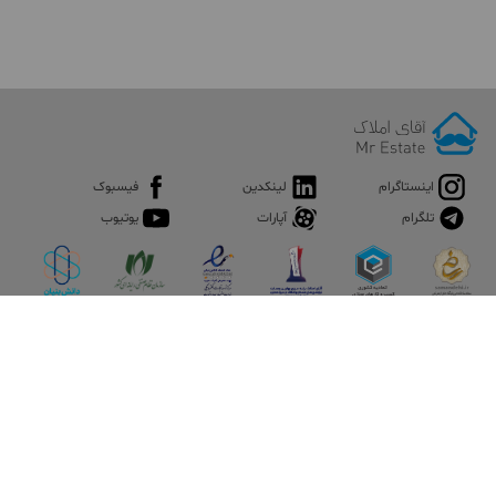
اینستاگرام
لینکدین
فیسبوک
تلگرام
آپارات
یوتیوب
اپلیکیشن آقای املاک
آقای املاک؛ گوگل صنعت ساختمان و املاک ایران سوپراپلیکیشن را
نصب کنید و هر آنچه در بازار ملک نیاز دارید، یکجا در اختیار داشته
باشید.