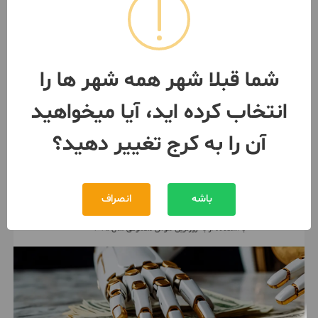
ویلا باغ شهرکی کردان تهراندشت
سهیلیه از ۶میلیارد
140 متر / 2 اتاق / ساخت 1403
کرج
- گوهردشت
شما قبلا شهر همه شهر ها را
مبلغ
11,900,000,000 تومان
انتخاب کرده اید، آیا میخواهید
091230***00
3 ماه پیش
آن را به کرج تغییر دهید؟
باشه
انصراف