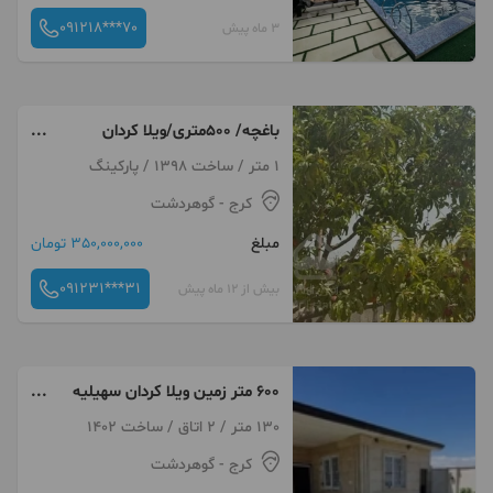
091218***70
3 ماه پیش
باغچه/ ۵۰۰متری/ویلا کردان
سهیلیه /تهاتر
1 متر / ساخت 1398 / پارکینگ
کرج
- گوهردشت
مبلغ
350,000,000 تومان
091231***31
بیش از 12 ماه پیش
۶۰۰ متر زمین ویلا کردان سهیلیه
زعفرانیه زکی آباد
130 متر / 2 اتاق / ساخت 1402
کرج
- گوهردشت