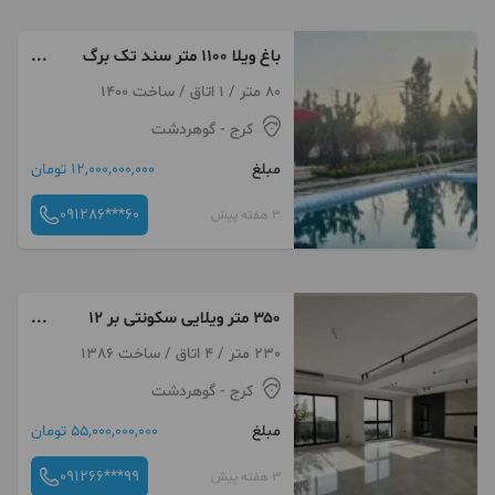
باغ ویلا ۱۱۰۰ متر سند تک برگ
شش دانگ نقد و تهاتر
80 متر / 1 اتاق / ساخت 1400
کرج
- گوهردشت
مبلغ
12,000,000,000 تومان
091286***60
3 هفته پیش
۳۵۰ متر ویلایی سکونتی بر ۱۲
شمالی
230 متر / 4 اتاق / ساخت 1386
کرج
- گوهردشت
مبلغ
55,000,000,000 تومان
091266***99
3 هفته پیش