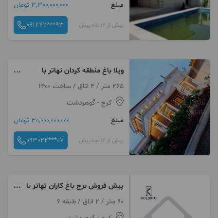
مبلغ
3,300,000,000 تومان
091242***93
بیش از 12 ماه پیش
ویلا باغ منطقه کردان تهاتر با
خودرو و اپارتمان
265 متر / 4 اتاق / ساخت 1400
کرج
- گوهردشت
مبلغ
30,000,000,000 تومان
093022***07
بیش از 12 ماه پیش
پیش فروش برج باغ کاران تهاتر با
ویلا سند دار و ماشین سمیرا
90 متر / 2 اتاق / طبقه 6
حسینی