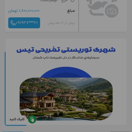
کرج
- گوهردشت
مبلغ
1,800,000,000 تومان
091937***21
بیش از 12 ماه پیش
کلیک کنید