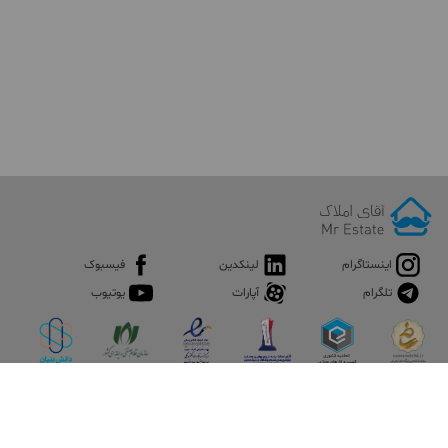
اینستاگرام
لینکدین
فیسبوک
تلگرام
آپارات
یوتیوب
اپلیکیشن آقای املاک
آقای املاک؛ گوگل صنعت ساختمان و املاک ایران سوپراپلیکیشن را