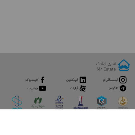
اینستاگرام
لینکدین
فیسبوک
تلگرام
آپارات
یوتیوب
اپلیکیشن آقای املاک
آقای املاک؛ گوگل صنعت ساختمان و املاک ایران سوپراپلیکیشن را